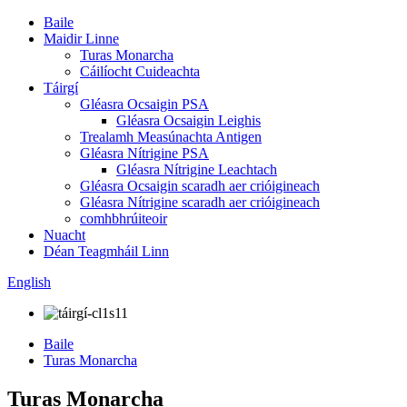
Baile
Maidir Linne
Turas Monarcha
Cáilíocht Cuideachta
Táirgí
Gléasra Ocsaigin PSA
Gléasra Ocsaigin Leighis
Trealamh Measúnachta Antigen
Gléasra Nítrigine PSA
Gléasra Nítrigine Leachtach
Gléasra Ocsaigin scaradh aer crióigineach
Gléasra Nítrigine scaradh aer crióigineach
comhbhrúiteoir
Nuacht
Déan Teagmháil Linn
English
Baile
Turas Monarcha
Turas Monarcha