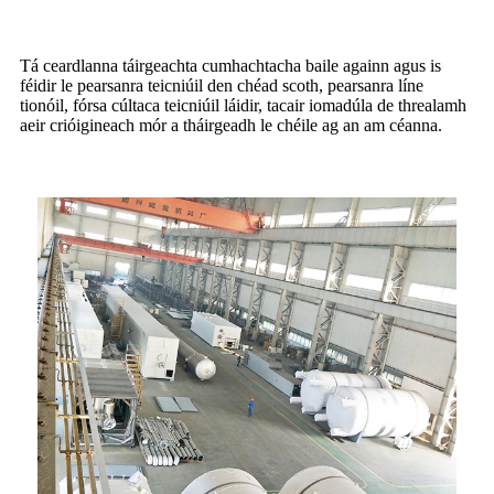
Tá ceardlanna táirgeachta cumhachtacha baile againn agus is
féidir le pearsanra teicniúil den chéad scoth, pearsanra líne
tionóil, fórsa cúltaca teicniúil láidir, tacair iomadúla de threalamh
aeir crióigineach mór a tháirgeadh le chéile ag an am céanna.