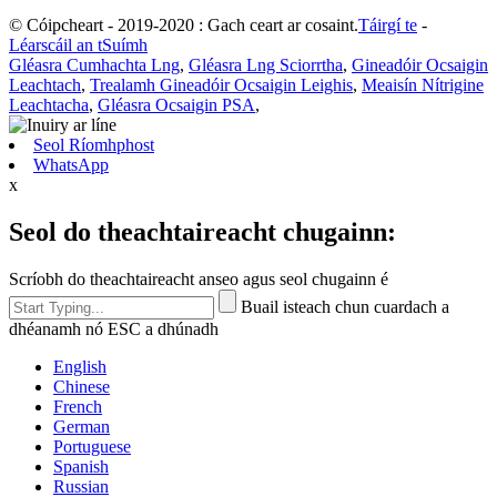
© Cóipcheart - 2019-2020 : Gach ceart ar cosaint.
Táirgí te
-
Léarscáil an tSuímh
Gléasra Cumhachta Lng
,
Gléasra Lng Sciorrtha
,
Gineadóir Ocsaigin
Leachtach
,
Trealamh Gineadóir Ocsaigin Leighis
,
Meaisín Nítrigine
Leachtacha
,
Gléasra Ocsaigin PSA
,
Seol Ríomhphost
WhatsApp
x
Seol do theachtaireacht chugainn:
Scríobh do theachtaireacht anseo agus seol chugainn é
Buail isteach chun cuardach a
dhéanamh nó ESC a dhúnadh
English
Chinese
French
German
Portuguese
Spanish
Russian