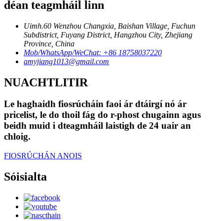
déan teagmháil linn
Uimh.60 Wenzhou Changxia, Baishan Village, Fuchun
Subdistrict, Fuyang District, Hangzhou City, Zhejiang
Province, China
Mob/WhatsApp/WeChat: +86 18758037220
amyjiang1013@gmail.com
NUACHTLITIR
Le haghaidh fiosrúcháin faoi ár dtáirgí nó ár
pricelist, le do thoil fág do r-phost chugainn agus
beidh muid i dteagmháil laistigh de 24 uair an
chloig.
FIOSRÚCHÁN ANOIS
Sóisialta