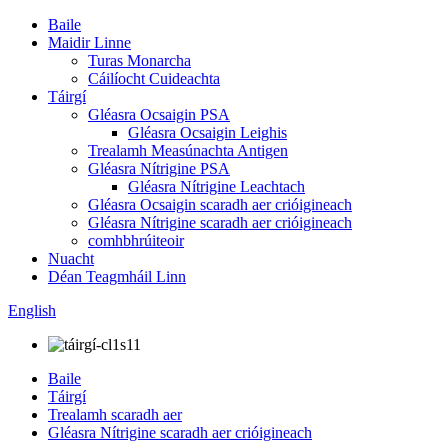
Baile
Maidir Linne
Turas Monarcha
Cáilíocht Cuideachta
Táirgí
Gléasra Ocsaigin PSA
Gléasra Ocsaigin Leighis
Trealamh Measúnachta Antigen
Gléasra Nítrigine PSA
Gléasra Nítrigine Leachtach
Gléasra Ocsaigin scaradh aer crióigineach
Gléasra Nítrigine scaradh aer crióigineach
comhbhrúiteoir
Nuacht
Déan Teagmháil Linn
English
Baile
Táirgí
Trealamh scaradh aer
Gléasra Nítrigine scaradh aer crióigineach