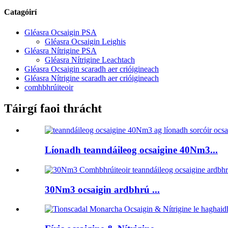
Catagóirí
Gléasra Ocsaigin PSA
Gléasra Ocsaigin Leighis
Gléasra Nítrigine PSA
Gléasra Nítrigine Leachtach
Gléasra Ocsaigin scaradh aer crióigineach
Gléasra Nítrigine scaradh aer crióigineach
comhbhrúiteoir
Táirgí faoi thrácht
Líonadh teanndáileog ocsaigine 40Nm3...
30Nm3 ocsaigin ardbhrú ...