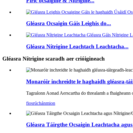
Fíric ocsaigine & Nítrigine...
Gléasra Ocsaigin Gáis Leighis do...
Gléasra Nítrigine Leachtach Leachtacha...
Gléasra Nítrigine scaradh aer crióigineach
Monaróir inchreidte le haghaidh gléasra-tái
Tagraíonn Aonad Aerscartha do threalamh a fhaigheann ocs
fiosrúchán
mion
Gléasra Táirgthe Ocsaigin Leachtacha agus