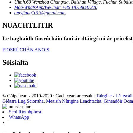
Uimh.60 Wenzhou Changxia, Baishan Village, Fuchun Subdistri
Mob/WhatsApp/WeChat: +86 18758037220
amyjiang1013@gmail.com
NUACHTLITIR
Le haghaidh fiosrúcháin faoi ár dtáirgí nó ár pricelis
FIOSRÚCHÁN ANOIS
Sóisialta
© Cóipcheart - 2019-2020 : Gach ceart ar cosaint.
Táirgí te
-
Léarscái
Gléasra Lng Sciorrtha
,
Meaisín Nítrigine Leachtacha
,
Gineadóir Ocsa
Seol Ríomhphost
WhatsApp
x