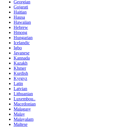
Georgian
Gujarati
Haitian
Hausa
Hawaiian
Hebrew
Hmong
Hungarian
Icelandic
Igbo
Javanese
Kannada
Kazakh
Khmer
Kurdish
Kyrgyz
Latin
Latvian
Lithuanian
Luxembou..
Macedonian
Malagasy
Malay
Malayalam
Maltese