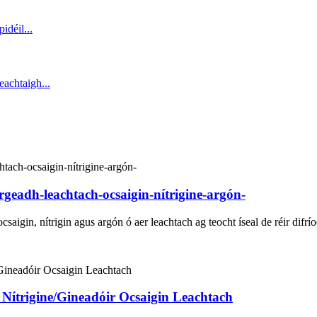
rgeadh-leachtach-ocsaigin-nítrigine-argón-
aigin, nítrigin agus argón ó aer leachtach ag teocht íseal de réir difr
 Nítrigine/Gineadóir Ocsaigin Leachtach