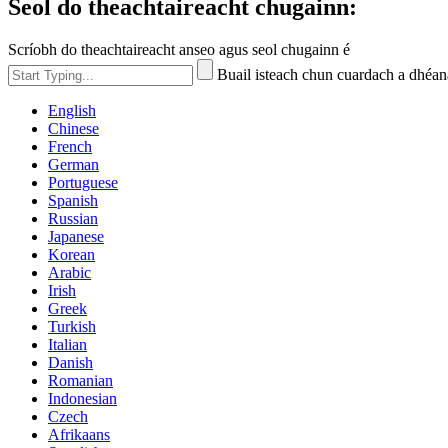
Seol do theachtaireacht chugainn:
Scríobh do theachtaireacht anseo agus seol chugainn é
Buail isteach chun cuardach a dhé
English
Chinese
French
German
Portuguese
Spanish
Russian
Japanese
Korean
Arabic
Irish
Greek
Turkish
Italian
Danish
Romanian
Indonesian
Czech
Afrikaans