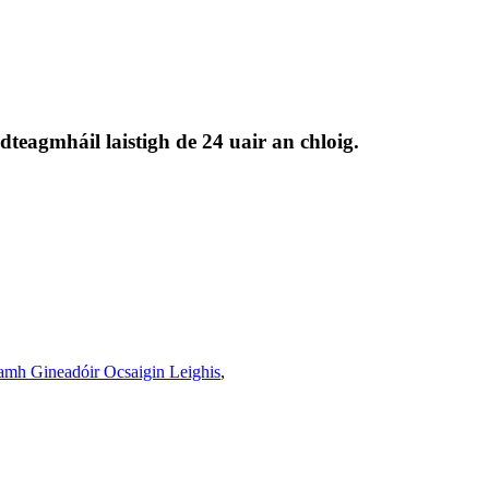
 dteagmháil laistigh de 24 uair an chloig.
amh Gineadóir Ocsaigin Leighis
,