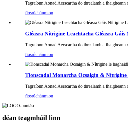
Tagraíonn Aonad Aerscartha do threalamh a fhaigheann ocs
fiosrúchán
mion
Gléasra Nítrigine Leachtacha Gléasra Gáis 
Tagraíonn Aonad Aerscartha do threalamh a fhaigheann ocs
fiosrúchán
mion
Tionscadal Monarcha Ocsaigin & Nítrigine 
Tagraíonn Aonad Aerscartha do threalamh a fhaigheann ocs
fiosrúchán
mion
déan teagmháil linn