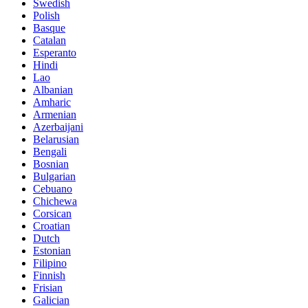
Swedish
Polish
Basque
Catalan
Esperanto
Hindi
Lao
Albanian
Amharic
Armenian
Azerbaijani
Belarusian
Bengali
Bosnian
Bulgarian
Cebuano
Chichewa
Corsican
Croatian
Dutch
Estonian
Filipino
Finnish
Frisian
Galician