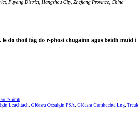
ct, Fuyang District, Hangzhou City, Zhejiang Province, China
t, le do thoil fág do r-phost chugainn agus beidh muid i
l an tSuímh
igin Leachtach
,
Gléasra Ocsaigin PSA
,
Gléasra Cumhachta Lng
,
Treal