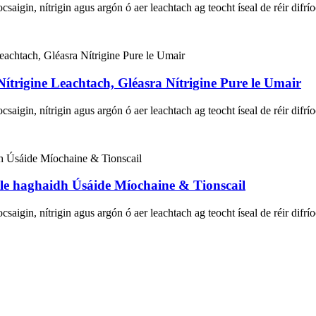
aigin, nítrigin agus argón ó aer leachtach ag teocht íseal de réir difr
Nítrigine Leachtach, Gléasra Nítrigine Pure le Umair
aigin, nítrigin agus argón ó aer leachtach ag teocht íseal de réir difr
le haghaidh Úsáide Míochaine & Tionscail
aigin, nítrigin agus argón ó aer leachtach ag teocht íseal de réir difr