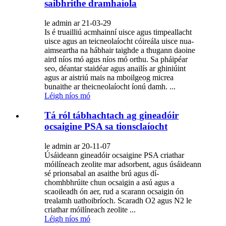
saibhrithe dramhaíola
le admin ar 21-03-29
Is é truailliú acmhainní uisce agus timpeallacht
uisce agus an teicneolaíocht cóireála uisce nua-
aimseartha na hábhair taighde a thugann daoine
aird níos mó agus níos mó orthu. Sa pháipéar
seo, déantar staidéar agus anailís ar ghiniúint
agus ar aistriú mais na mboilgeog micrea
bunaithe ar theicneolaíocht íonú damh. ...
Léigh níos mó
Tá ról tábhachtach ag gineadóir
ocsaigine PSA sa tionsclaíocht
le admin ar 20-11-07
Úsáideann gineadóir ocsaigine PSA criathar
móilíneach zeolite mar adsorbent, agus úsáideann
sé prionsabal an asaithe brú agus dí-
chomhbhrúite chun ocsaigin a asú agus a
scaoileadh ón aer, rud a scarann ​​ocsaigin ón
trealamh uathoibríoch. Scaradh O2 agus N2 le
criathar móilíneach zeolite ...
Léigh níos mó