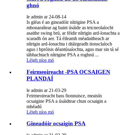
ghnó
le admin ar 24-08-14
Is gléas é an gineadóir nítrigine PSA a
mhonaraítear ag baint úsáide as teicneolaíocht
asaithe swing brú, ar féidir nítrigin ard-íonachta a
scaradh ón aer. Tá éileamh méadaitheach ar
nítrigin ard-íonachta i dtáirgeadh tionsclaíoch
agus i bpróisis déantúsaíochta, agus mar sin tá sé
tábhachtach nítrigine PSA a roghnú ...
Léigh níos mó
Feirmeoireacht -PSA OCSAIGEN
PLANDAÍ
le admin ar 21-03-29
Feirmeoireacht bass fionnuisce, meaisín
ocsaigine PSA a úsáidtear chun ocsaigin a
mhéadú
Léigh níos mó
Gineadóir ocsaigin PSA