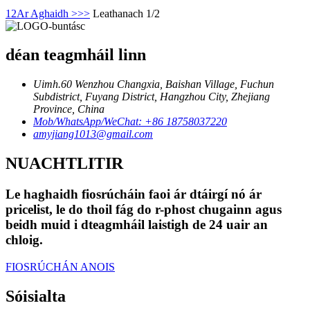
1
2
Ar Aghaidh >
>>
Leathanach 1/2
déan teagmháil linn
Uimh.60 Wenzhou Changxia, Baishan Village, Fuchun
Subdistrict, Fuyang District, Hangzhou City, Zhejiang
Province, China
Mob/WhatsApp/WeChat: +86 18758037220
amyjiang1013@gmail.com
NUACHTLITIR
Le haghaidh fiosrúcháin faoi ár dtáirgí nó ár
pricelist, le do thoil fág do r-phost chugainn agus
beidh muid i dteagmháil laistigh de 24 uair an
chloig.
FIOSRÚCHÁN ANOIS
Sóisialta