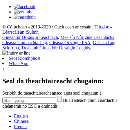
© Cóipcheart - 2019-2020 : Gach ceart ar cosaint.
Táirgí te
-
Léarscáil an tSuímh
Gineadóir Ocsaigin Leachtach
,
Meaisín Nítrigine Leachtacha
,
Gléasra Cumhachta Lng
,
Gléasra Ocsaigin PSA
,
Gléasra Lng
Sciorrtha
,
Trealamh Gineadóir Ocsaigin Leighis
,
Seol Ríomhphost
WhatsApp
x
Seol do theachtaireacht chugainn:
Scríobh do theachtaireacht anseo agus seol chugainn é
Buail isteach chun cuardach a
dhéanamh nó ESC a dhúnadh
English
Chinese
French