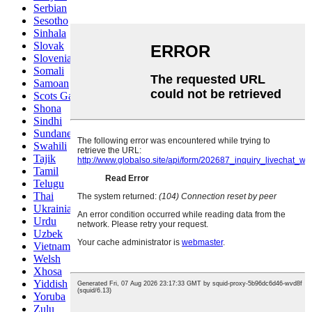
Serbian
Sesotho
Sinhala
Slovak
Slovenian
Somali
Samoan
Scots Gaelic
Shona
Sindhi
Sundanese
Swahili
Tajik
Tamil
Telugu
Thai
Ukrainian
Urdu
Uzbek
Vietnamese
Welsh
Xhosa
Yiddish
Yoruba
Zulu