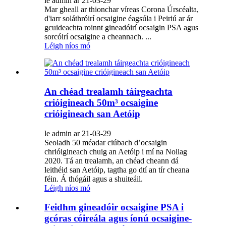
le admin ar 21-03-29
Mar gheall ar thionchar víreas Corona Úrscéalta,
d'iarr soláthróirí ocsaigine éagsúla i Peiriú ar ár
gcuideachta roinnt gineadóirí ocsaigin PSA agus
sorcóirí ocsaigine a cheannach. ...
Léigh níos mó
An chéad trealamh táirgeachta
crióigineach 50m³ ocsaigine
crióigineach san Aetóip
le admin ar 21-03-29
Seoladh 50 méadar ciúbach d’ocsaigin
chrióigineach chuig an Aetóip i mí na Nollag
2020. Tá an trealamh, an chéad cheann dá
leithéid san Aetóip, tagtha go dtí an tír cheana
féin. Á thógáil agus a shuiteáil.
Léigh níos mó
Feidhm gineadóir ocsaigine PSA i
gcóras cóireála agus íonú ocsaigine-