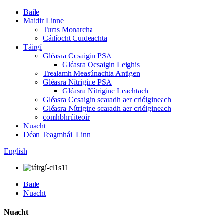
Baile
Maidir Linne
Turas Monarcha
Cáilíocht Cuideachta
Táirgí
Gléasra Ocsaigin PSA
Gléasra Ocsaigin Leighis
Trealamh Measúnachta Antigen
Gléasra Nítrigine PSA
Gléasra Nítrigine Leachtach
Gléasra Ocsaigin scaradh aer crióigineach
Gléasra Nítrigine scaradh aer crióigineach
comhbhrúiteoir
Nuacht
Déan Teagmháil Linn
English
Baile
Nuacht
Nuacht