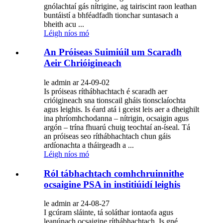
gnólachtaí gás nítrigine, ag tairiscint raon leathan
buntáistí a bhféadfadh tionchar suntasach a
bheith acu ...
Léigh níos mó
An Próiseas Suimiúil um Scaradh
Aeir Chrióigineach
le admin ar 24-09-02
Is próiseas ríthábhachtach é scaradh aer
crióigineach sna tionscail gháis tionsclaíochta
agus leighis. Is éard atá i gceist leis aer a dheighilt
ina phríomhchodanna – nítrigin, ocsaigin agus
argón – trína fhuarú chuig teochtaí an-íseal. Tá
an próiseas seo ríthábhachtach chun gáis
ardíonachta a tháirgeadh a ...
Léigh níos mó
Ról tábhachtach comhchruinnithe
ocsaigine PSA in institiúidí leighis
le admin ar 24-08-27
I gcúram sláinte, tá soláthar iontaofa agus
leanúnach ocsaigine ríthábhachtach. Is gné