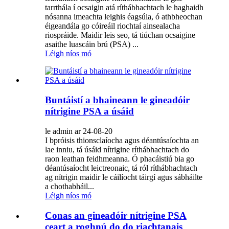
tarrthála í ocsaigin atá ríthábhachtach le haghaidh
nósanna imeachta leighis éagsúla, ó athbheochan
éigeandála go cóireáil riochtaí ainsealacha
riospráide. Maidir leis seo, tá tiúchan ocsaigine
asaithe luascáin brú (PSA) ...
Léigh níos mó
Buntáistí a bhaineann le gineadóir
nítrigine PSA a úsáid
le admin ar 24-08-20
I bpróisis thionsclaíocha agus déantúsaíochta an
lae inniu, tá úsáid nítrigine ríthábhachtach do
raon leathan feidhmeanna. Ó phacáistiú bia go
déantúsaíocht leictreonaic, tá ról ríthábhachtach
ag nítrigin maidir le cáilíocht táirgí agus sábháilte
a chothabháil...
Léigh níos mó
Conas an gineadóir nítrigine PSA
ceart a roghnú do do riachtanais