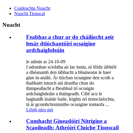
Cuideachta Nuacht
Nuacht Tionscal
Nuacht
Feabhas a chur ar do cháilíocht aeir
lenár dtiúchantóirí ocsaigine
ardchaighdeáin
le admin ar 24-10-09
I ndomhan sciobtha an lae inniu, ní féidir áibhéil
a dhéanamh den tábhacht a bhaineann le haer
glan in-análú. Ár tiúchan ocsaigine den scoth a
thabhairt isteach atá deartha chun do
thimpeallacht a fheabhsú trí ocsaigin
ardchaighdeáin a tháirgeadh. Cibé acu le
haghaidh úsáide baile, leighis nó tionsclaíochta,
tá ár gcomhchruinnithe ocsaigine iontaofa ...
Léigh níos mó
Cumhacht Gineadóirí Nítrigine a
Scaoileadh: Athróirí Cluiche Tionscail