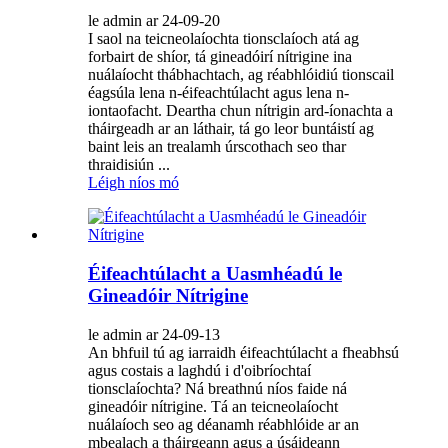
le admin ar 24-09-20
I saol na teicneolaíochta tionsclaíoch atá ag
forbairt de shíor, tá gineadóirí nítrigine ina
nuálaíocht thábhachtach, ag réabhlóidiú tionscail
éagsúla lena n-éifeachtúlacht agus lena n-
iontaofacht. Deartha chun nítrigin ard-íonachta a
tháirgeadh ar an láthair, tá go leor buntáistí ag
baint leis an trealamh úrscothach seo thar
thraidisiún ...
Léigh níos mó
Éifeachtúlacht a Uasmhéadú le
Gineadóir Nítrigine
le admin ar 24-09-13
An bhfuil tú ag iarraidh éifeachtúlacht a fheabhsú
agus costais a laghdú i d'oibríochtaí
tionsclaíochta? Ná breathnú níos faide ná
gineadóir nítrigine. Tá an teicneolaíocht
nuálaíoch seo ag déanamh réabhlóide ar an
mbealach a tháirgeann agus a úsáideann