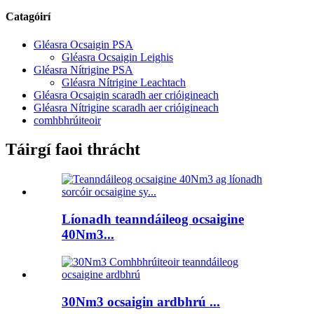
Catagóirí
Gléasra Ocsaigin PSA
Gléasra Ocsaigin Leighis
Gléasra Nítrigine PSA
Gléasra Nítrigine Leachtach
Gléasra Ocsaigin scaradh aer crióigineach
Gléasra Nítrigine scaradh aer crióigineach
comhbhrúiteoir
Táirgí faoi thrácht
Líonadh teanndáileog ocsaigine
40Nm3...
30Nm3 ocsaigin ardbhrú ...