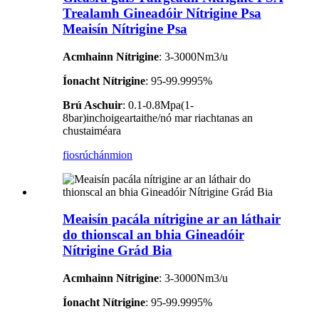
Trealamh Gineadóir Nítrigine Psa
Meaisín Nítrigine Psa
Acmhainn Nítrigine
: 3-3000Nm3/u
Íonacht Nítrigine
: 95-99.9995%
Brú Aschuir
: 0.1-0.8Mpa(1-
8bar)inchoigeartaithe/nó mar riachtanas an
chustaiméara
fiosrúchán
mion
Meaisín pacála nítrigine ar an láthair
do thionscal an bhia Gineadóir
Nítrigine Grád Bia
Acmhainn Nítrigine
: 3-3000Nm3/u
Íonacht Nítrigine
: 95-99.9995%