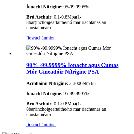
Íonacht Nítrigine
: 95-99.9995%
Brú Aschuir
: 0.1-0.8Mpa(1-
8bar)inchoigeartaithe/nó mar riachtanas an
chustaiméara
fiosrúchán
mion
90% -99.9999% Íonacht agus Cumas
Mór Gineadóir Nítrigine PSA
Acmhainn Nítrigine
: 3-3000Nm3/u
Íonacht Nítrigine
: 95-99.9995%
Brú Aschuir
: 0.1-0.8Mpa(1-
8bar)inchoigeartaithe/nó mar riachtanas an
chustaiméara
fiosrúchán
mion