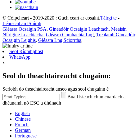
© Cóipcheart - 2019-2020 : Gach ceart ar cosaint.
Táirgí te
-
Léarscáil an tSuímh
Gléasra Ocsaigin PSA
,
Gineadóir Ocsaigin Leachtach
,
Meaisín
Nítrigine Leachtacha
,
Gléasra Cumhachta Lng
,
Trealamh Gineadóir
Ocsaigin Leighis
,
Gléasra Lng Sciorrtha
,
Seol Ríomhphost
WhatsApp
x
Seol do theachtaireacht chugainn:
Scríobh do theachtaireacht anseo agus seol chugainn é
Buail isteach chun cuardach a
dhéanamh nó ESC a dhúnadh
English
Chinese
French
German
Portuguese