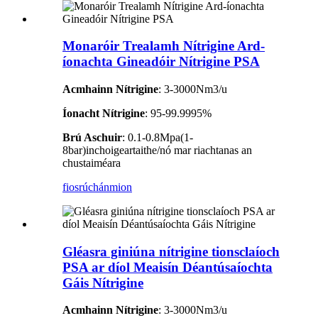
Monaróir Trealamh Nítrigine Ard-
íonachta Gineadóir Nítrigine PSA
Acmhainn Nítrigine
: 3-3000Nm3/u
Íonacht Nítrigine
: 95-99.9995%
Brú Aschuir
: 0.1-0.8Mpa(1-
8bar)inchoigeartaithe/nó mar riachtanas an
chustaiméara
fiosrúchán
mion
Gléasra giniúna nítrigine tionsclaíoch
PSA ar díol Meaisín Déantúsaíochta
Gáis Nítrigine
Acmhainn Nítrigine
: 3-3000Nm3/u