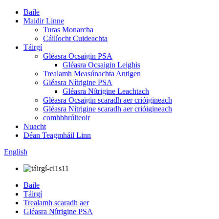
Baile
Maidir Linne
Turas Monarcha
Cáilíocht Cuideachta
Táirgí
Gléasra Ocsaigin PSA
Gléasra Ocsaigin Leighis
Trealamh Measúnachta Antigen
Gléasra Nítrigine PSA
Gléasra Nítrigine Leachtach
Gléasra Ocsaigin scaradh aer crióigineach
Gléasra Nítrigine scaradh aer crióigineach
comhbhrúiteoir
Nuacht
Déan Teagmháil Linn
English
Baile
Táirgí
Trealamh scaradh aer
Gléasra Nítrigine PSA