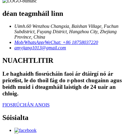
déan teagmháil linn
Uimh.60 Wenzhou Changxia, Baishan Village, Fuchun
Subdistrict, Fuyang District, Hangzhou City, Zhejiang
Province, China
Mob/WhatsApp/WeChat: +86 18758037220
amyjiang1013@gmail.com
NUACHTLITIR
Le haghaidh fiosrúcháin faoi ár dtáirgí nó ár
pricelist, le do thoil fág do r-phost chugainn agus
beidh muid i dteagmháil laistigh de 24 uair an
chloig.
FIOSRÚCHÁN ANOIS
Sóisialta