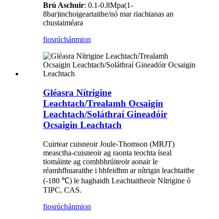
Brú Aschuir
: 0.1-0.8Mpa(1-
8bar)inchoigeartaithe/nó mar riachtanas an
chustaiméara
fiosrúchán
mion
Gléasra Nítrigine
Leachtach/Trealamh Ocsaigin
Leachtach/Soláthraí Gineadóir
Ocsaigin Leachtach
Cuirtear cuisneoir Joule-Thomson (MRJT)
measctha-cuisneoir ag raonta teochta íseal
tiomáinte ag comhbhrúiteoir aonair le
réamhfhuaraithe i bhfeidhm ar nítrigin leachtaithe
(-180 ℃) le haghaidh Leachtaitheoir Nítrigine ó
TIPC, CAS.
fiosrúchán
mion