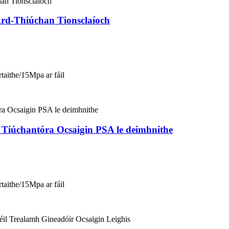
Ard-Thiúchan Tionsclaíoch
taithe/15Mpa ar fáil
n Tiúchantóra Ocsaigin PSA le deimhnithe
taithe/15Mpa ar fáil