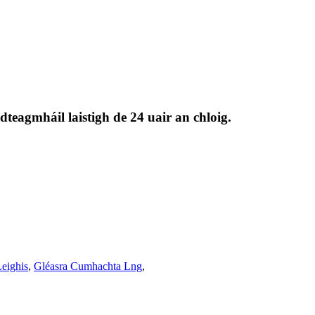
 dteagmháil laistigh de 24 uair an chloig.
eighis
,
Gléasra Cumhachta Lng
,