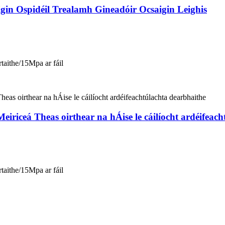
igin Ospidéil Trealamh Gineadóir Ocsaigin Leighis
taithe/15Mpa ar fáil
 Meiriceá Theas oirthear na hÁise le cáilíocht ardéifeac
taithe/15Mpa ar fáil