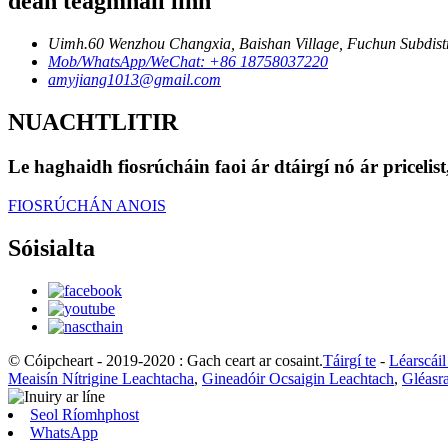
déan teagmháil linn
Uimh.60 Wenzhou Changxia, Baishan Village, Fuchun Subdistri
Mob/WhatsApp/WeChat: +86 18758037220
amyjiang1013@gmail.com
NUACHTLITIR
Le haghaidh fiosrúcháin faoi ár dtáirgí nó ár pricelis
FIOSRÚCHÁN ANOIS
Sóisialta
© Cóipcheart - 2019-2020 : Gach ceart ar cosaint.
Táirgí te
-
Léarscái
Meaisín Nítrigine Leachtacha
,
Gineadóir Ocsaigin Leachtach
,
Gléasr
Seol Ríomhphost
WhatsApp