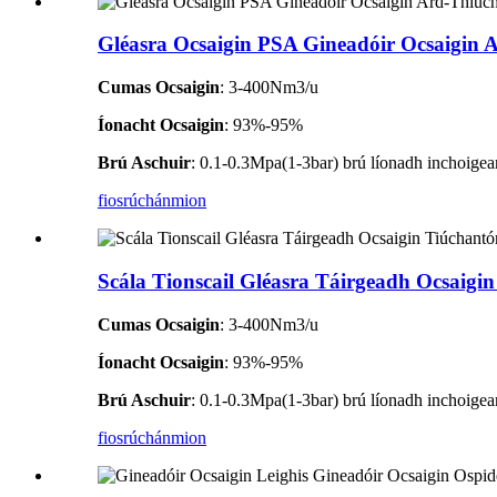
Gléasra Ocsaigin PSA Gineadóir Ocsaigin 
Cumas Ocsaigin
: 3-400Nm3/u
Íonacht Ocsaigin
: 93%-95%
Brú Aschuir
: 0.1-0.3Mpa(1-3bar) brú líonadh inchoigear
fiosrúchán
mion
Scála Tionscail Gléasra Táirgeadh Ocsaigi
Cumas Ocsaigin
: 3-400Nm3/u
Íonacht Ocsaigin
: 93%-95%
Brú Aschuir
: 0.1-0.3Mpa(1-3bar) brú líonadh inchoigear
fiosrúchán
mion