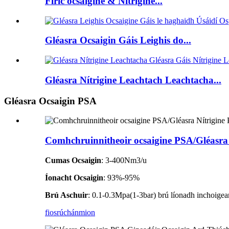
Fíric ocsaigine & Nítrigine...
Gléasra Ocsaigin Gáis Leighis do...
Gléasra Nítrigine Leachtach Leachtacha...
Gléasra Ocsaigin PSA
Comhchruinnitheoir ocsaigine PSA/Gléasra N
Cumas Ocsaigin
: 3-400Nm3/u
Íonacht Ocsaigin
: 93%-95%
Brú Aschuir
: 0.1-0.3Mpa(1-3bar) brú líonadh inchoigear
fiosrúchán
mion