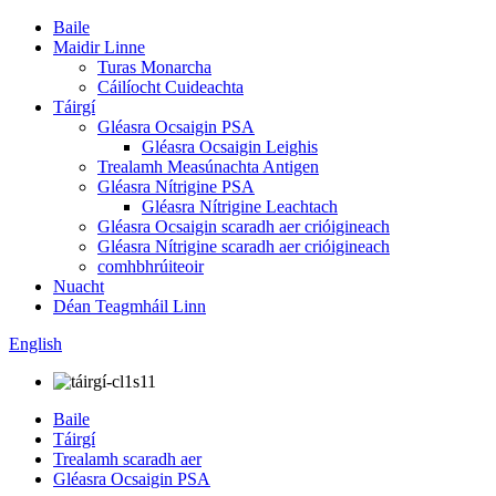
Baile
Maidir Linne
Turas Monarcha
Cáilíocht Cuideachta
Táirgí
Gléasra Ocsaigin PSA
Gléasra Ocsaigin Leighis
Trealamh Measúnachta Antigen
Gléasra Nítrigine PSA
Gléasra Nítrigine Leachtach
Gléasra Ocsaigin scaradh aer crióigineach
Gléasra Nítrigine scaradh aer crióigineach
comhbhrúiteoir
Nuacht
Déan Teagmháil Linn
English
Baile
Táirgí
Trealamh scaradh aer
Gléasra Ocsaigin PSA