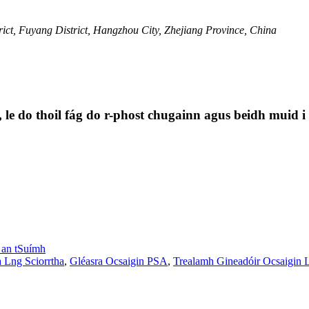
ct, Fuyang District, Hangzhou City, Zhejiang Province, China
t, le do thoil fág do r-phost chugainn agus beidh muid i
l an tSuímh
a Lng Sciorrtha
,
Gléasra Ocsaigin PSA
,
Trealamh Gineadóir Ocsaigin L