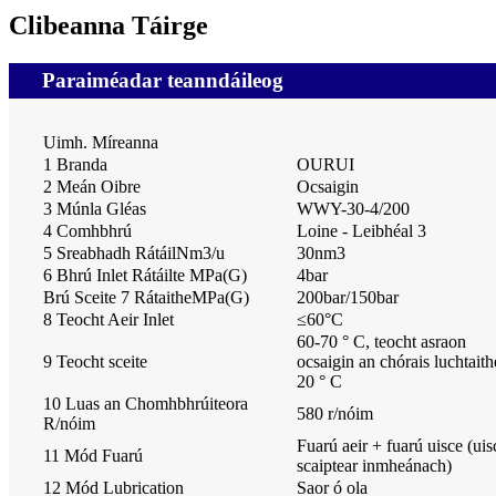
Clibeanna Táirge
Paraiméadar teanndáileog
Uimh. Míreanna
1 Branda
OURUI
2 Meán Oibre
Ocsaigin
3 Múnla Gléas
WWY-30-4/200
4 Comhbhrú
Loine - Leibhéal 3
5 Sreabhadh RátáilNm3/u
30nm3
6 Bhrú Inlet Rátáilte MPa(G)
4bar
Brú Sceite 7 RátaitheMPa(G)
200bar/150bar
8 Teocht Aeir Inlet
≤
60
°
C
60-70 ° C, teocht asraon
9 Teocht sceite
ocsaigin an chórais luchtaith
20 ° C
10 Luas an Chomhbhrúiteora
580 r/nóim
R/nóim
Fuarú aeir + fuarú uisce (uis
11 Mód Fuarú
scaiptear inmheánach)
12 Mód Lubrication
Saor ó ola