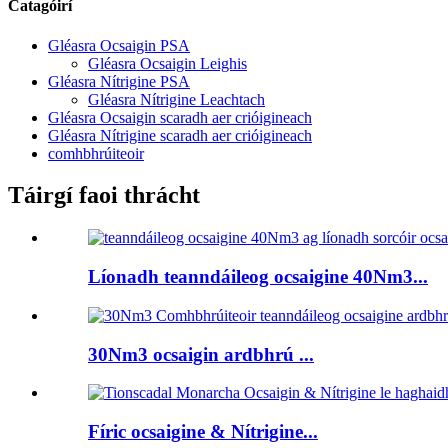
Catagóirí
Gléasra Ocsaigin PSA
Gléasra Ocsaigin Leighis
Gléasra Nítrigine PSA
Gléasra Nítrigine Leachtach
Gléasra Ocsaigin scaradh aer crióigineach
Gléasra Nítrigine scaradh aer crióigineach
comhbhrúiteoir
Táirgí faoi thrácht
Líonadh teanndáileog ocsaigine 40Nm3...
30Nm3 ocsaigin ardbhrú ...
Fíric ocsaigine & Nítrigine...