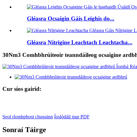
Gléasra Ocsaigin Gáis Leighis do...
Gléasra Nítrigine Leachtach Leachtacha...
30Nm3 Comhbhrúiteoir teanndáileog ocsaigine ardb
Cur síos gairid:
Seol ríomhphost chugainn
Íoslódáil mar PDF
Sonraí Táirge