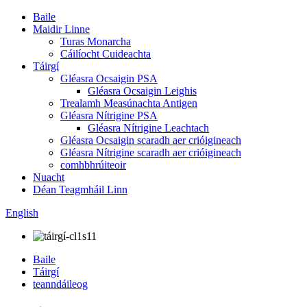
Baile
Maidir Linne
Turas Monarcha
Cáilíocht Cuideachta
Táirgí
Gléasra Ocsaigin PSA
Gléasra Ocsaigin Leighis
Trealamh Measúnachta Antigen
Gléasra Nítrigine PSA
Gléasra Nítrigine Leachtach
Gléasra Ocsaigin scaradh aer crióigineach
Gléasra Nítrigine scaradh aer crióigineach
comhbhrúiteoir
Nuacht
Déan Teagmháil Linn
English
Baile
Táirgí
teanndáileog