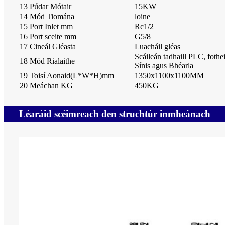
13 Púdar Mótair
15KW
14 Mód Tiomána
loine
15 Port Inlet mm
Rc1/2
16 Port sceite mm
G5/8
17 Cineál Gléasta
Luacháil gléas
Scáileán tadhaill PLC, fothei
18 Mód Rialaithe
Sínis agus Bhéarla
19 Toisí Aonaid(L*W*H)mm
1350x1100x1100MM
20 Meáchan KG
450KG
Léaráid scéimreach den struchtúr inmheánach