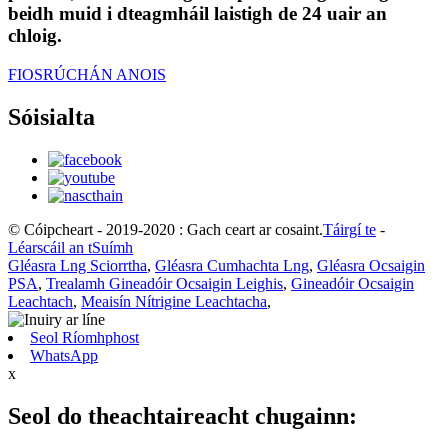
beidh muid i dteagmháil laistigh de 24 uair an
chloig.
FIOSRÚCHÁN ANOIS
Sóisialta
© Cóipcheart - 2019-2020 : Gach ceart ar cosaint.
Táirgí te
-
Léarscáil an tSuímh
Gléasra Lng Sciorrtha
,
Gléasra Cumhachta Lng
,
Gléasra Ocsaigin
PSA
,
Trealamh Gineadóir Ocsaigin Leighis
,
Gineadóir Ocsaigin
Leachtach
,
Meaisín Nítrigine Leachtacha
,
Seol Ríomhphost
WhatsApp
x
Seol do theachtaireacht chugainn: