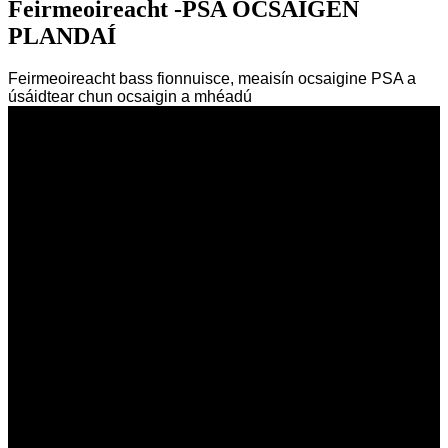
Feirmeoireacht -PSA OCSAIGEN
PLANDAÍ
Feirmeoireacht bass fionnuisce, meaisín ocsaigine PSA a
úsáidtear chun ocsaigin a mhéadú