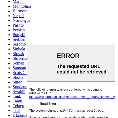
Marathi
Mongolian
Burmese
Nepali
Norwegian
Pashto
Persian
Punjabi
Serbian
Sesotho
Sinhala
Slovak
Slovenian
Somali
Samoan
Scots Gaelic
Shona
Sindhi
Sundanese
Swahili
Tajik
Tamil
Telugu
Thai
Ukrainian