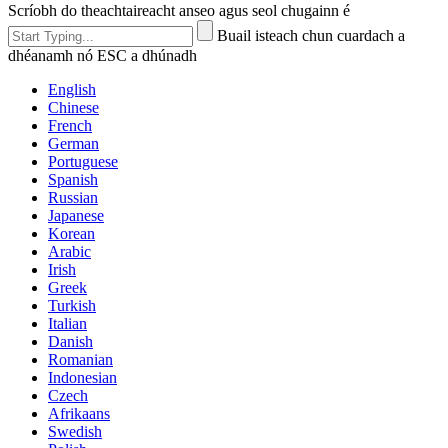
Scríobh do theachtaireacht anseo agus seol chugainn é
Buail isteach chun cuardach a
dhéanamh nó ESC a dhúnadh
English
Chinese
French
German
Portuguese
Spanish
Russian
Japanese
Korean
Arabic
Irish
Greek
Turkish
Italian
Danish
Romanian
Indonesian
Czech
Afrikaans
Swedish