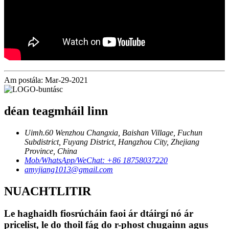
Am postála: Mar-29-2021
déan teagmháil linn
Uimh.60 Wenzhou Changxia, Baishan Village, Fuchun
Subdistrict, Fuyang District, Hangzhou City, Zhejiang
Province, China
Mob/WhatsApp/WeChat: +86 18758037220
amyjiang1013@gmail.com
NUACHTLITIR
Le haghaidh fiosrúcháin faoi ár dtáirgí nó ár
pricelist, le do thoil fág do r-phost chugainn agus