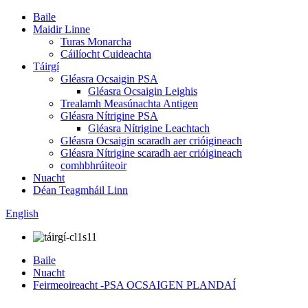
Baile
Maidir Linne
Turas Monarcha
Cáilíocht Cuideachta
Táirgí
Gléasra Ocsaigin PSA
Gléasra Ocsaigin Leighis
Trealamh Measúnachta Antigen
Gléasra Nítrigine PSA
Gléasra Nítrigine Leachtach
Gléasra Ocsaigin scaradh aer crióigineach
Gléasra Nítrigine scaradh aer crióigineach
comhbhrúiteoir
Nuacht
Déan Teagmháil Linn
English
Baile
Nuacht
Feirmeoireacht -PSA OCSAIGEN PLANDAÍ