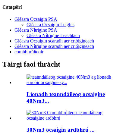
Catagóirí
Gléasra Ocsaigin PSA
Gléasra Ocsaigin Leighis
Gléasra Nítrigine PSA
Gléasra Nítrigine Leachtach
Gléasra Ocsaigin scaradh aer crióigineach
Gléasra Nítrigine scaradh aer crióigineach
comhbhrúiteoir
Táirgí faoi thrácht
Líonadh teanndáileog ocsaigine
40Nm3...
30Nm3 ocsaigin ardbhrú ...