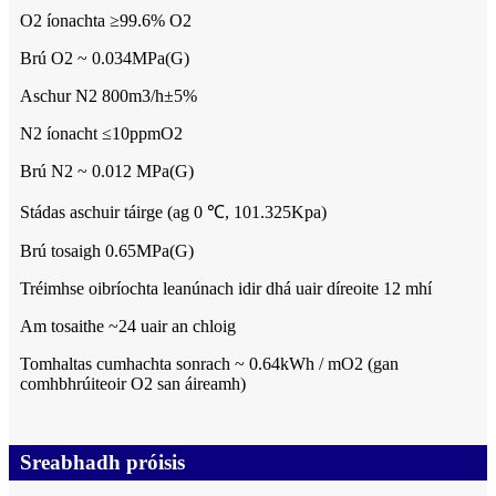
O2 íonachta ≥99.6% O2
Brú O2 ~ 0.034MPa(G)
Aschur N2 800m3/h±5%
N2 íonacht ≤10ppmO2
Brú N2 ~ 0.012 MPa(G)
Stádas aschuir táirge (ag 0 ℃, 101.325Kpa)
Brú tosaigh 0.65MPa(G)
Tréimhse oibríochta leanúnach idir dhá uair díreoite 12 mhí
Am tosaithe ~24 uair an chloig
Tomhaltas cumhachta sonrach ~ 0.64kWh / mO2 (gan
comhbhrúiteoir O2 san áireamh)
Sreabhadh próisis