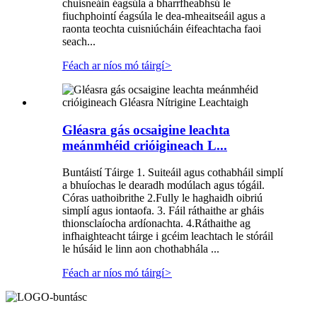
chuisneáin éagsúla a bharrfheabhsú le
fiuchphointí éagsúla le dea-mheaitseáil agus a
raonta teochta cuisniúcháin éifeachtacha faoi
seach...
Féach ar níos mó táirgí
>
Gléasra gás ocsaigine leachta
meánmhéid crióigineach L...
Buntáistí Táirge 1. Suiteáil agus cothabháil simplí
a bhuíochas le dearadh modúlach agus tógáil.
Córas uathoibrithe 2.Fully le haghaidh oibriú
simplí agus iontaofa. 3. Fáil ráthaithe ar gháis
thionsclaíocha ardíonachta. 4.Ráthaithe ag
infhaighteacht táirge i gcéim leachtach le stóráil
le húsáid le linn aon chothabhála ...
Féach ar níos mó táirgí
>