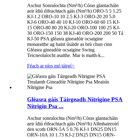
Aschur Sonraíochta (Nm³/h) Córas glantacháin
aeir ídiú éifeachtach gáis (Nm³/h) ORO-5 5 1.25
KJ-1.2 ORO-10 10 2.5 KJ-3 ORO-20 20 5.0
KJ-6 ORO-40 40 10 KJ-10 ORO-60 60 15 KJ-
15 ORO-80 80 20 KJ-20 ORO-100 100 25 KJ-
30 ORO-150 150 38 KJ-40 ORO-200 200 50 Tá
KJ-50 PSA gléasra gineadóir ocsaigine
monaraithe ag baint úsáide as brú chun cinn
Gléasra gineadóir ocsaigine Swing
Teicneolaíocht asaithe. Mar is maith-k...
Féach ar níos mó táirgí
>
Gléasra gáis Táirgeadh Nítrigine PSA
Nítrigin Psa ...
Aschur sonraíochta (Nm³/h) Córas glantacháin
aeir ídiú éifeachtach gáis (Nm³/h) Allmhaireoirí
den scoth ORN-5A 5 0.76 KJ-1 DN25 DN15
ORN-10A 10 1.73 KJ-2 DN25 DN15 ORN-