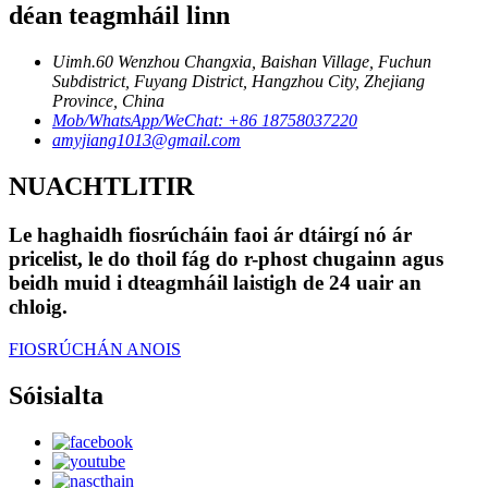
déan teagmháil linn
Uimh.60 Wenzhou Changxia, Baishan Village, Fuchun
Subdistrict, Fuyang District, Hangzhou City, Zhejiang
Province, China
Mob/WhatsApp/WeChat: +86 18758037220
amyjiang1013@gmail.com
NUACHTLITIR
Le haghaidh fiosrúcháin faoi ár dtáirgí nó ár
pricelist, le do thoil fág do r-phost chugainn agus
beidh muid i dteagmháil laistigh de 24 uair an
chloig.
FIOSRÚCHÁN ANOIS
Sóisialta