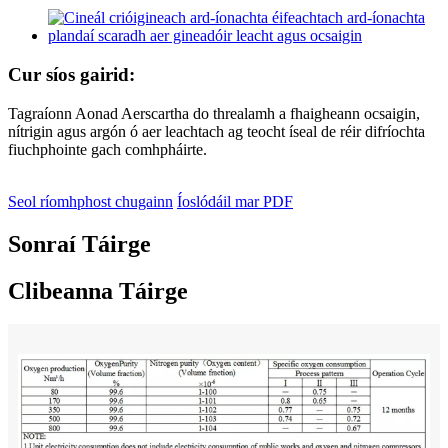
Cur síos gairid:
Tagraíonn Aonad Aerscartha do threalamh a fhaigheann ocsaigin,
nítrigin agus argón ó aer leachtach ag teocht íseal de réir difríochta
fiuchphointe gach comhpháirte.
Seol ríomhphost chugainn
Íoslódáil mar PDF
Sonraí Táirge
Clibeanna Táirge