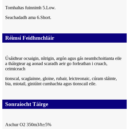
Tomhaltas fuinnimh 5.Low.
Seachadadh ama 6.Short.
Réimsí Feidhmchláir
Úsáidtear ocsaigin, nítrigin, argón agus gás neamhchoitianta eile
a tháirgtear ag aonad scaradh aeir go forleathan i cruach,
ceimiceach
tionscal, scaglainne, gloine, rubair, leictreonaic, cúram sláinte,
bia, miotail, giniúint cumhachta agus tionscail eile.
Sonraíocht Táirge
Aschur O2 350m3/h±5%