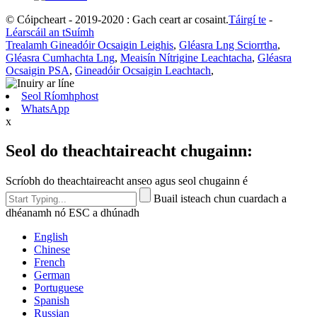
© Cóipcheart - 2019-2020 : Gach ceart ar cosaint.
Táirgí te
-
Léarscáil an tSuímh
Trealamh Gineadóir Ocsaigin Leighis
,
Gléasra Lng Sciorrtha
,
Gléasra Cumhachta Lng
,
Meaisín Nítrigine Leachtacha
,
Gléasra
Ocsaigin PSA
,
Gineadóir Ocsaigin Leachtach
,
Seol Ríomhphost
WhatsApp
x
Seol do theachtaireacht chugainn:
Scríobh do theachtaireacht anseo agus seol chugainn é
Buail isteach chun cuardach a
dhéanamh nó ESC a dhúnadh
English
Chinese
French
German
Portuguese
Spanish
Russian