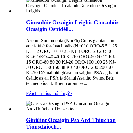
Gineadóir Ocsaigin Leighis Gineadóir
Ocsaigin Ospidéil...
Aschur Sonraíochta (Nm³/h) Córas glantacháin
aeir ídiú éifeachtach gáis (Nm³/h) ORO-5 5 1.25
KJ-1.2 ORO-10 10 2.5 KJ-3 ORO-20 20 5.0
KJ-6 ORO-40 40 10 KJ-10 ORO-60 60 15 KJ-
15 ORO-80 80 20 KJ-20 ORO-100 100 25 KJ-
30 ORO-150 150 38 KJ-40 ORO-200 200 50
KJ-50 Déanaimid gléasra ocsaigine PSA ag baint
úsáide as an PSA is déanaí Asaithe Swing Brú)
teicneolaíocht. Bheith ar an lea...
Féach ar níos mó táirgí
>
Giniúint Ocsaigin Psa Ard-Thiúchan
Tionsclaíoch...