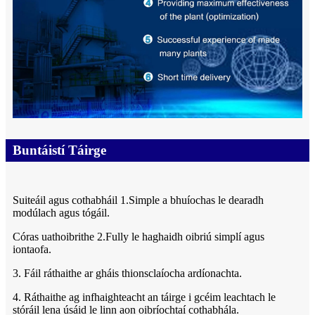
Buntáistí Táirge
Suiteáil agus cothabháil 1.Simple a bhuíochas le dearadh
modúlach agus tógáil.
Córas uathoibrithe 2.Fully le haghaidh oibriú simplí agus
iontaofa.
3. Fáil ráthaithe ar gháis thionsclaíocha ardíonachta.
4. Ráthaithe ag infhaighteacht an táirge i gcéim leachtach le
stóráil lena úsáid le linn aon oibríochtaí cothabhála.