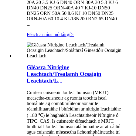
20A 20 3.5 KJ-6 DN40 ORN-30A 30 5.3 KJ-6
DN40 DN25 ORN-40A 40 7 KJ-10 DN50
DN25 ORN-50A 50 8.6 KJ-10 DN50 DN25
ORN-60A 60 10.4 KJ-18N200 RN2 65 DN40
...
Féach ar níos mó táirgí
>
Gléasra Nítrigine
Leachtach/Trealamh Ocsaigin
Leachtach/L...
Cuirtear cuisneoir Joule-Thomson (MRJT)
measctha-cuisneoir ag raonta teochta íseal
tiomáinte ag comhbhrúiteoir aonair le
réamhfhuaraithe i bhfeidhm ar nítrigin leachtaithe
(-180 ℃) le haghaidh Leachtaitheoir Nítrigine ó
TIPC, CAS. Is cuisneoir éifeachtach é MRJT,
timthriall Joule-Thomson atá bunaithe ar ath-áitiú
agus cuisneáin mheasctha ilchomhpháirteacha trí