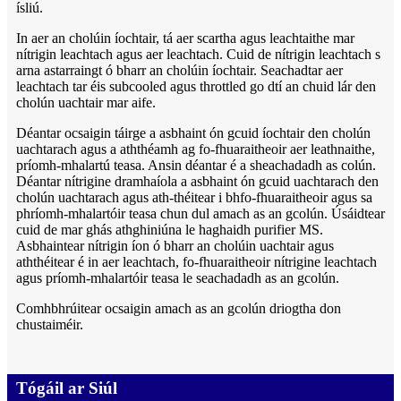
ísliú.
In aer an cholúin íochtair, tá aer scartha agus leachtaithe mar
nítrigin leachtach agus aer leachtach. Cuid de nítrigin leachtach s
arna astarraingt ó bharr an cholúin íochtair. Seachadtar aer
leachtach tar éis subcooled agus throttled go dtí an chuid lár den
cholún uachtair mar aife.
Déantar ocsaigin táirge a asbhaint ón gcuid íochtair den cholún
uachtarach agus a aththéamh ag fo-fhuaraitheoir aer leathnaithe,
príomh-mhalartú teasa. Ansin déantar é a sheachadadh as colún.
Déantar nítrigine dramhaíola a asbhaint ón gcuid uachtarach den
cholún uachtarach agus ath-théitear i bhfo-fhuaraitheoir agus sa
phríomh-mhalartóir teasa chun dul amach as an gcolún. Úsáidtear
cuid de mar ghás athghiniúna le haghaidh purifier MS.
Asbhaintear nítrigin íon ó bharr an cholúin uachtair agus
aththéitear é in aer leachtach, fo-fhuaraitheoir nítrigine leachtach
agus príomh-mhalartóir teasa le seachadadh as an gcolún.
Comhbhrúitear ocsaigin amach as an gcolún driogtha don
chustaiméir.
Tógáil ar Siúl