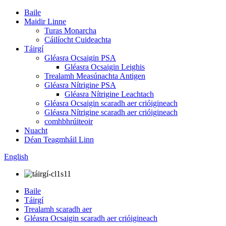
Baile
Maidir Linne
Turas Monarcha
Cáilíocht Cuideachta
Táirgí
Gléasra Ocsaigin PSA
Gléasra Ocsaigin Leighis
Trealamh Measúnachta Antigen
Gléasra Nítrigine PSA
Gléasra Nítrigine Leachtach
Gléasra Ocsaigin scaradh aer crióigineach
Gléasra Nítrigine scaradh aer crióigineach
comhbhrúiteoir
Nuacht
Déan Teagmháil Linn
English
Baile
Táirgí
Trealamh scaradh aer
Gléasra Ocsaigin scaradh aer crióigineach