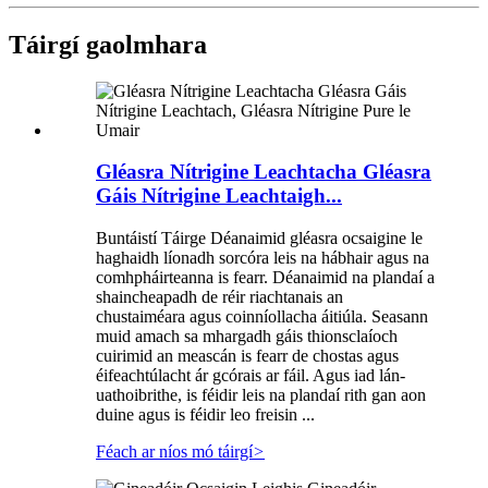
Táirgí gaolmhara
Gléasra Nítrigine Leachtacha Gléasra
Gáis Nítrigine Leachtaigh...
Buntáistí Táirge Déanaimid gléasra ocsaigine le
haghaidh líonadh sorcóra leis na hábhair agus na
comhpháirteanna is fearr. Déanaimid na plandaí a
shaincheapadh de réir riachtanais an
chustaiméara agus coinníollacha áitiúla. Seasann
muid amach sa mhargadh gáis thionsclaíoch
cuirimid an meascán is fearr de chostas agus
éifeachtúlacht ár gcórais ar fáil. Agus iad lán-
uathoibrithe, is féidir leis na plandaí rith gan aon
duine agus is féidir leo freisin ...
Féach ar níos mó táirgí
>