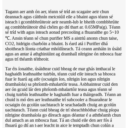
Tagann aer amh ón aer, téann sé tríd an scagaire aeir chun
deannach agus cáithnín meicniúil eile a bhaint agus téann sé
isteach i gcomhbhrúiteoir aeir neamh-lub le bheith comhbhrúite
ag comhbhrúiteoir dhá chéim go dtí thart ar. 0.65MPa(g). Téann
sé tríd with agus isteach aonad precooling a fhuaraithe go 5~10
℃. Ansin téann sé chun purifier MS a aistriú anonn chun taise,
CO2, hidrigin charbóin a bhaint. Is éard atá i Purifier dhá
shoitheach líonta criathar mhóilíneach. Tá ceann amháin in úsáid
agus an antar á athghiniúint ag dramhaíl nítrigine ón mbosca fuar
agus trí théamh téitheoir.
Tar éis íonaithe, úsáidtear cuid bheag de mar ghás imthacaí le
haghaidh leathnaithe tuirbín, téann cuid eile isteach sa bhosca
fuar le fuarú ag aife (ocsaigin íon, nítrigin íon agus nítrigin
dramhaíola) sa phríomh-mhalartóir teasa. Asbhaintear cuid den
aer ón gcuid lár den phríomh-mhalartóir teasa agus téann sé
chuig tuirbín leathnaithe le haghaidh fuar a tháirgeadh. Téann an
chuid is mó den aer leathnaithe trí subcooler a fhuaraítear le
ocsaigin ón gcolún uachtarach le seachadadh chuig an gcolún
uachtarach. Téann cuid bheag de trí sheachbhóthar chuig píopa
nítrigine dramhaíola go díreach agus déantar é a aththéamh chun
dul amach as an mbosca fuar. Tá an chuid eile den aer fós á
fhuarú go dtí an t-aer leacht in aice le temptadh chun colún a