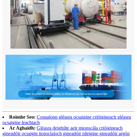
Roimhe Seo:
Cosnaíonn gléasra ocsaigine crióigineach gléasra
ocsaigine leachtach
Ar Aghaidh:
Gléasra deighilte aeir mionscála crióigineach
gineadóir ocsaigin tionsclaíoch gineadóir nítrigine gineadóir argón