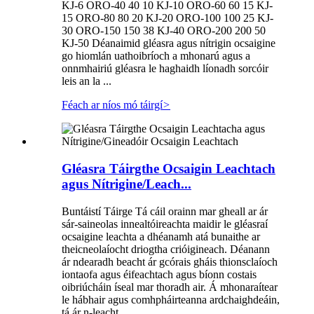
KJ-6 ORO-40 40 10 KJ-10 ORO-60 60 15 KJ-
15 ORO-80 80 20 KJ-20 ORO-100 100 25 KJ-
30 ORO-150 150 38 KJ-40 ORO-200 200 50
KJ-50 Déanaimid gléasra agus nítrigin ocsaigine
go hiomlán uathoibríoch a mhonarú agus a
onnmhairiú gléasra le haghaidh líonadh sorcóir
leis an la ...
Féach ar níos mó táirgí
>
Gléasra Táirgthe Ocsaigin Leachtach
agus Nítrigine/Leach...
Buntáistí Táirge Tá cáil orainn mar gheall ar ár
sár-saineolas innealtóireachta maidir le gléasraí
ocsaigine leachta a dhéanamh atá bunaithe ar
theicneolaíocht driogtha crióigineach. Déanann
ár ndearadh beacht ár gcórais gháis thionsclaíoch
iontaofa agus éifeachtach agus bíonn costais
oibriúcháin íseal mar thoradh air. Á mhonaraítear
le hábhair agus comhpháirteanna ardchaighdeáin,
tá ár n-leacht...