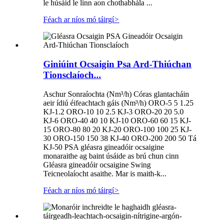
le húsáid le linn aon chothabhála ...
Féach ar níos mó táirgí
>
Giniúint Ocsaigin Psa Ard-Thiúchan
Tionsclaíoch...
Aschur Sonraíochta (Nm³/h) Córas glantacháin
aeir ídiú éifeachtach gáis (Nm³/h) ORO-5 5 1.25
KJ-1.2 ORO-10 10 2.5 KJ-3 ORO-20 20 5.0
KJ-6 ORO-40 40 10 KJ-10 ORO-60 60 15 KJ-
15 ORO-80 80 20 KJ-20 ORO-100 100 25 KJ-
30 ORO-150 150 38 KJ-40 ORO-200 200 50 Tá
KJ-50 PSA gléasra gineadóir ocsaigine
monaraithe ag baint úsáide as brú chun cinn
Gléasra gineadóir ocsaigine Swing
Teicneolaíocht asaithe. Mar is maith-k...
Féach ar níos mó táirgí
>