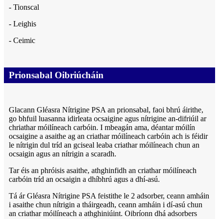
- Tionscal
- Leighis
- Ceimic
Prionsabal Oibriúcháin
Glacann Gléasra Nítrigine PSA an prionsabal, faoi bhrú áirithe,
go bhfuil luasanna idirleata ocsaigine agus nítrigine an-difriúil ar
chriathar móilíneach carbóin. I mbeagán ama, déantar móilín
ocsaigine a asaithe ag an criathar móilíneach carbóin ach is féidir
le nítrigin dul tríd an gciseal leaba criathar móilíneach chun an
ocsaigin agus an nítrigin a scaradh.
Tar éis an phróisis asaithe, athghinfidh an criathar móilíneach
carbóin tríd an ocsaigin a dhíbhrú agus a dhí-asú.
Tá ár Gléasra Nítrigine PSA feistithe le 2 adsorber, ceann amháin
i asaithe chun nítrigin a tháirgeadh, ceann amháin i dí-asú chun
an criathar móilíneach a athghiniúint. Oibríonn dhá adsorbers