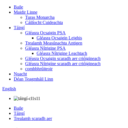
Baile
Maidir Linne
Turas Monarcha
Cáilíocht Cuideachta
Táirgí
Gléasra Ocsaigin PSA
Gléasra Ocsaigin Leighis
Trealamh Measúnachta Antigen
Gléasra Nítrigine PSA
Gléasra Nítrigine Leachtach
Gléasra Ocsaigin scaradh aer crióigineach
Gléasra Nítrigine scaradh aer crióigineach
comhbhrúiteoir
Nuacht
Déan Teagmháil Linn
English
Baile
Táirgí
Trealamh scaradh aer