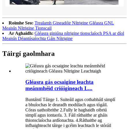
Roimhe Seo:
Trealamh Gineadóir Nítrigine Gléasra GNL
Meaisín Nítrigine Tionscail
Ar Aghaidh:
Gléasra giniúna nítrigine tionsclaíoch PSA ar díol
Meaisín Déantúsaíochta Gáis Nítrigine
Táirgí gaolmhara
Gléasra gás ocsaigine leachta
meánmhéid crióigineach L...
Buntáistí Táirge 1. Suiteáil agus cothabháil simplí
a bhuíochas le dearadh modúlach agus tógáil.
Córas uathoibrithe 2.Fully le haghaidh oibriú
simplí agus iontaofa. 3. Fáil ráthaithe ar gháis
thionsclaíocha ardíonachta. 4.Ráthaithe ag
infhaighteacht táirge i gcéim leachtach le stóráil