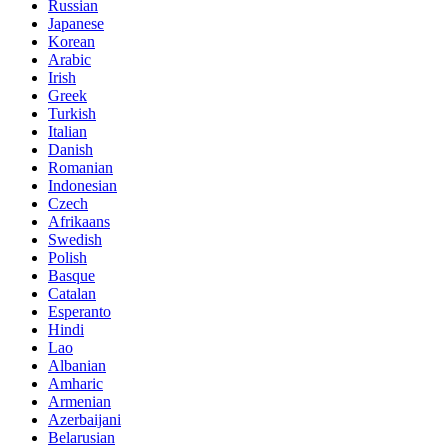
Russian
Japanese
Korean
Arabic
Irish
Greek
Turkish
Italian
Danish
Romanian
Indonesian
Czech
Afrikaans
Swedish
Polish
Basque
Catalan
Esperanto
Hindi
Lao
Albanian
Amharic
Armenian
Azerbaijani
Belarusian