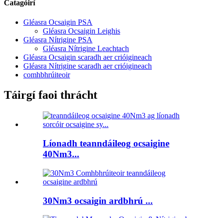
Catagóirí
Gléasra Ocsaigin PSA
Gléasra Ocsaigin Leighis
Gléasra Nítrigine PSA
Gléasra Nítrigine Leachtach
Gléasra Ocsaigin scaradh aer crióigineach
Gléasra Nítrigine scaradh aer crióigineach
comhbhrúiteoir
Táirgí faoi thrácht
Líonadh teanndáileog ocsaigine
40Nm3...
30Nm3 ocsaigin ardbhrú ...