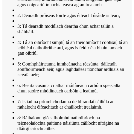
agus coigeartú íonachta éasca ag an trealamh.
2: Dearadh próiseas foirfe agus éifeacht úsáide is fearr;
3: Tá dearadh modúlach deartha chun achar talún a
shábháil.
4: Tá an oibríocht simplí, tá an fheidhmíocht cobhsaí, tá an
leibhéal uathoibrithe ard, agus is féidir é a bhaint amach
gan oibriú.
5: Comhpháirteanna inmheánacha réasúnta, dáileadh
aonfhoirmeach aeir, agus laghdaítear tionchar ardluais an
tsreafa aeir;
6: Bearta cosanta criathar móilíneach carbóin speisialta
chun saolré mhóilíneach carbóin a leathnú.
7: Is iad na príomhchodanna de bhrandaí cáiliúla an
ráthaíocht éifeachtach ar cháilíocht trealaimh.
8: Ráthaíonn gléas fholmhú uathoibríoch na
teicneolaíochta paitinne náisiúnta cáilíocht nítrigine na
dtáirgí críochnaithe.