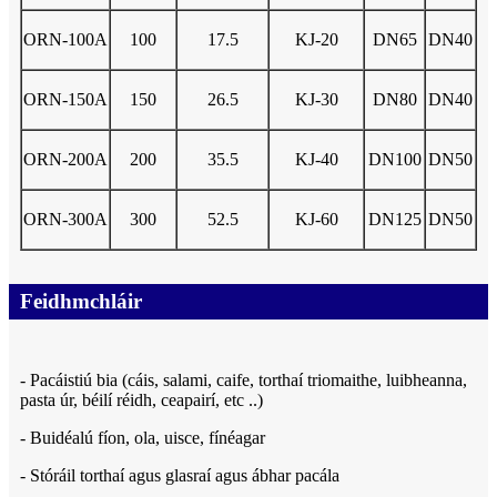
ORN-100A
100
17.5
KJ-20
DN65
DN40
ORN-150A
150
26.5
KJ-30
DN80
DN40
ORN-200A
200
35.5
KJ-40
DN100
DN50
ORN-300A
300
52.5
KJ-60
DN125
DN50
Feidhmchláir
- Pacáistiú bia (cáis, salami, caife, torthaí triomaithe, luibheanna,
pasta úr, béilí réidh, ceapairí, etc ..)
- Buidéalú fíon, ola, uisce, fínéagar
- Stóráil torthaí agus glasraí agus ábhar pacála