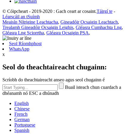
© Cóipcheart - 2019-2020 : Gach ceart ar cosaint.
Táirgí te
-
Léarscáil an tSuímh
Meaisín Nítrigine Leachtacha
,
Gineadóir Ocsaigin Leachtach
,
Trealamh Gineadóir Ocsaigin Leighis
,
Gléasra Cumhachta Lng
,
Gléasra Lng Sciorrtha
,
Gléasra Ocsaigin PSA
,
Seol Ríomhphost
WhatsApp
x
Seol do theachtaireacht chugainn:
Scríobh do theachtaireacht anseo agus seol chugainn é
Buail isteach chun cuardach a
dhéanamh nó ESC a dhúnadh
English
Chinese
French
German
Portuguese
Spanish