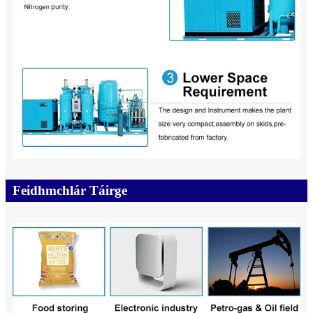
Feidhmchlár Táirge