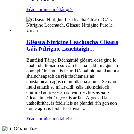
Féach ar níos mó táirgí
>
Gléasra Nítrigine Leachtacha Gléasra
Gáis Nítrigine Leachtaigh...
Buntáistí Táirge Déanaimid gléasra ocsaigine le
haghaidh líonadh sorcóra leis na hábhair agus na
comhpháirteanna is fearr. Déanaimid na plandaí a
shaincheapadh de réir riachtanais an
chustaiméara agus coinníollacha áitiúla. Seasann
muid amach sa mhargadh gáis thionsclaíoch
cuirimid an meascán is fearr de chostas agus
éifeachtúlacht ár gcórais ar fáil. Agus iad lán-
uathoibrithe, is féidir leis na plandaí rith gan aon
duine agus is féidir leo freisin ...
Féach ar níos mó táirgí
>