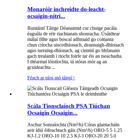
Monaróir inchreidte do-leacht-
ocsaigin-nítri...
Buntáistí Táirge Déanaimid cur chuige pacála
éagsúla de réir riachtanais shonracha. Úsáidtear
málaí fillte agus boscaí adhmaid go coitianta
chun críocha uiscedhíonach, deannaigh-dhíonach
agus turraing-dhíonach, ag cinntiú go bhfanann
gach trealamh i riocht foirfe tar éis an tseachadta.
I dtéarmaí lóistíochta, tá stóras mór ag an
gcuideachta ...
Féach ar níos mó táirgí
>
Scála Tionsclaíoch PSA Tiúchan
Ocsaigin Ocsaigin...
Aschur Sonraíochta (Nm³/h) Córas glantacháin
aeir ídiú éifeachtach gáis (Nm³/h) ORO-5 5 1.25
KJ-1.2 ORO-10 10 2.5 KJ-3 ORO-20 20 5.0