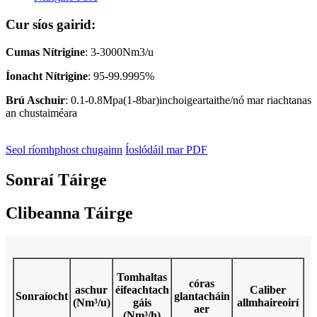
Cur síos gairid:
Cumas Nítrigine
: 3-3000Nm3/u
Íonacht Nítrigine
: 95-99.9995%
Brú Aschuir
: 0.1-0.8Mpa(1-8bar)inchoigeartaithe/nó mar riachtanas
an chustaiméara
Seol ríomhphost chugainn
Íoslódáil mar PDF
Sonraí Táirge
Clibeanna Táirge
Tomhaltas
córas
aschur
éifeachtach
Caliber
Sonraíocht
glantacháin
(Nm³/u)
gáis
allmhaireoirí
aer
(Nm³/h)