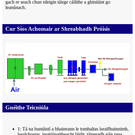
gach re seach chun nítrigin táirge cáilithe a ghiniúint go
leanúnach.
Cur Síos Achomair ar Shreabhadh Próisis
Gnéithe Teicniúla
1: Tá na buntáistí a bhaineann le tomhaltas ísealfhuinnimh,
ísealchostas, inoiriúnaitheacht láidir, táirgeadh gáis tapa