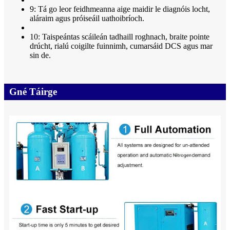
9: Tá go leor feidhmeanna aige maidir le diagnóis locht,
aláraim agus próiseáil uathoibríoch.
10: Taispeántas scáileán tadhaill roghnach, braite pointe
drúcht, rialú coigilte fuinnimh, cumarsáid DCS agus mar
sin de.
Gné Táirge