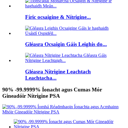
Fíric ocsaigine & Nítrigine...
Gléasra Ocsaigin Gáis Leighis do...
Gléasra Nítrigine Leachtach
Leachtacha...
90% -99.9999% Íonacht agus Cumas Mór
Gineadóir Nítrigine PSA