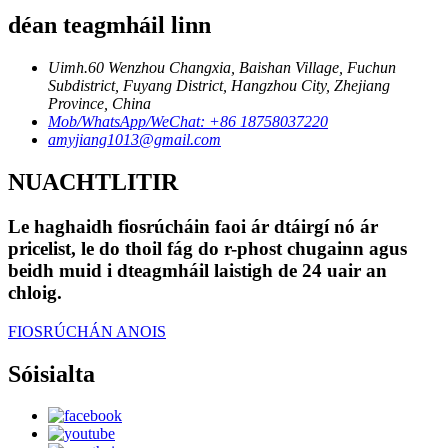
déan teagmháil linn
Uimh.60 Wenzhou Changxia, Baishan Village, Fuchun
Subdistrict, Fuyang District, Hangzhou City, Zhejiang
Province, China
Mob/WhatsApp/WeChat: +86 18758037220
amyjiang1013@gmail.com
NUACHTLITIR
Le haghaidh fiosrúcháin faoi ár dtáirgí nó ár
pricelist, le do thoil fág do r-phost chugainn agus
beidh muid i dteagmháil laistigh de 24 uair an
chloig.
FIOSRÚCHÁN ANOIS
Sóisialta