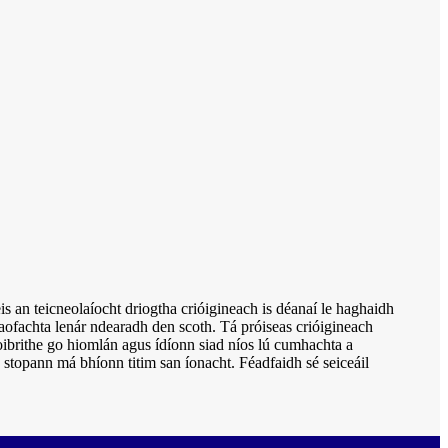
 an teicneolaíocht driogtha crióigineach is déanaí le haghaidh
taofachta lenár ndearadh den scoth. Tá próiseas crióigineach
hoibrithe go hiomlán agus ídíonn siad níos lú cumhachta a
a stopann má bhíonn titim san íonacht. Féadfaidh sé seiceáil