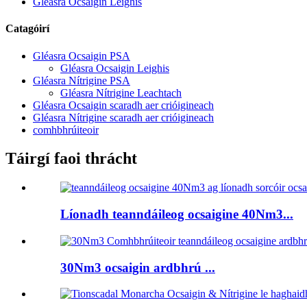
Gléasra Ocsaigin Leighis
Catagóirí
Gléasra Ocsaigin PSA
Gléasra Ocsaigin Leighis
Gléasra Nítrigine PSA
Gléasra Nítrigine Leachtach
Gléasra Ocsaigin scaradh aer crióigineach
Gléasra Nítrigine scaradh aer crióigineach
comhbhrúiteoir
Táirgí faoi thrácht
Líonadh teanndáileog ocsaigine 40Nm3...
30Nm3 ocsaigin ardbhrú ...