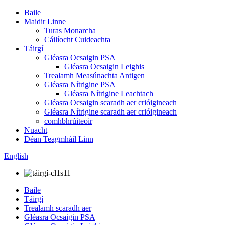
Baile
Maidir Linne
Turas Monarcha
Cáilíocht Cuideachta
Táirgí
Gléasra Ocsaigin PSA
Gléasra Ocsaigin Leighis
Trealamh Measúnachta Antigen
Gléasra Nítrigine PSA
Gléasra Nítrigine Leachtach
Gléasra Ocsaigin scaradh aer crióigineach
Gléasra Nítrigine scaradh aer crióigineach
comhbhrúiteoir
Nuacht
Déan Teagmháil Linn
English
Baile
Táirgí
Trealamh scaradh aer
Gléasra Ocsaigin PSA