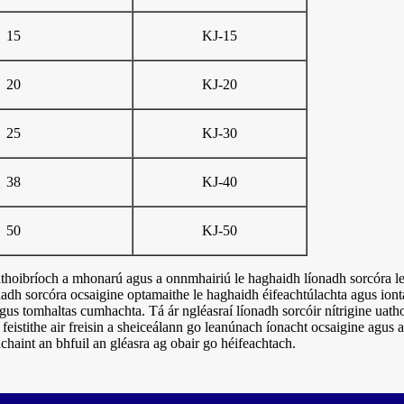
15
KJ-15
20
KJ-20
25
KJ-30
38
KJ-40
50
KJ-50
thoibríoch a mhonarú agus a onnmhairiú le haghaidh líonadh sorcóra leis
onadh sorcóra ocsaigine optamaithe le haghaidh éifeachtúlachta agus ion
agus tomhaltas cumhachta. Tá ár ngléasraí líonadh sorcóir nítrigine uat
 feistithe air freisin a sheiceálann go leanúnach íonacht ocsaigine agus 
haint an bhfuil an gléasra ag obair go héifeachtach.