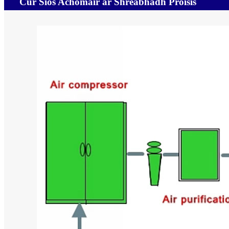
Cur Síos Achomair ar Shreabhadh Próisis