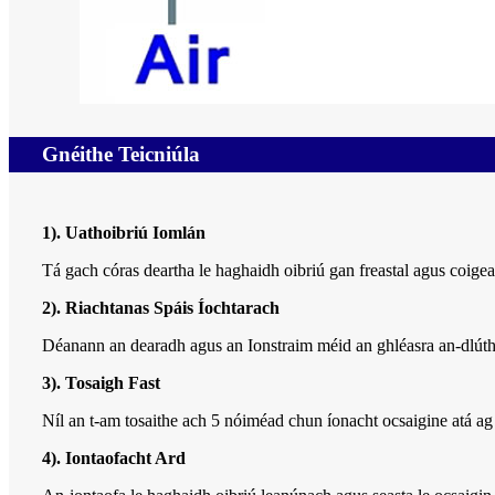
Gnéithe Teicniúla
1). Uathoibriú Iomlán
Tá gach córas deartha le haghaidh oibriú gan freastal agus coigea
2). Riachtanas Spáis Íochtarach
Déanann an dearadh agus an Ionstraim méid an ghléasra an-dlúth
3). Tosaigh Fast
Níl an t-am tosaithe ach 5 nóiméad chun íonacht ocsaigine atá ag 
4). Iontaofacht Ard