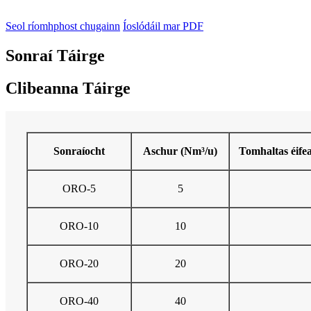
Seol ríomhphost chugainn
Íoslódáil mar PDF
Sonraí Táirge
Clibeanna Táirge
Sonraíocht
Aschur (Nm³/u)
Tomhaltas éife
ORO-5
5
ORO-10
10
ORO-20
20
ORO-40
40