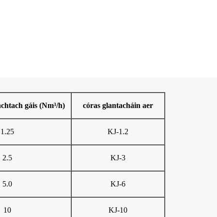
achtach gáis (Nm³/h)
córas glantacháin aer
1.25
KJ-1.2
2.5
KJ-3
5.0
KJ-6
10
KJ-10