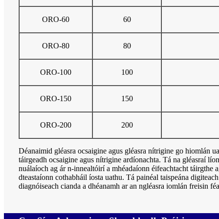
ORO-60
60
ORO-80
80
ORO-100
100
ORO-150
150
ORO-200
200
Déanaimid gléasra ocsaigine agus gléasra nítrigine go hiomlán ua
táirgeadh ocsaigine agus nítrigine ardíonachta. Tá na gléasraí lí
nuálaíoch ag ár n-innealtóirí a mhéadaíonn éifeachtacht táirgthe 
dteastaíonn cothabháil íosta uathu. Tá painéal taispeána digiteach
diagnóiseach cianda a dhéanamh ar an ngléasra iomlán freisin féac