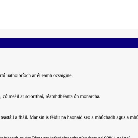
rtú uathoibríoch ar éileamh ocsaigine.
, cóimeáil ar sciorrthaí, réamhdhéanta ón monarcha.
teastáil a fháil. Mar sin is féidir na haonaid seo a mhúchadh agus a mhú