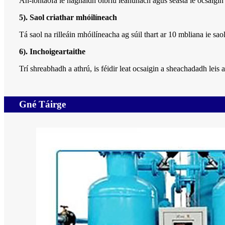
An-iontaofa le haghaidh oibriú leanúnach agus seasta le ocsaigin 
5). Saol criathar mhóilíneach
Tá saol na rilleáin mhóilíneacha ag súil thart ar 10 mbliana ie sao
6). Inchoigeartaithe
Trí shreabhadh a athrú, is féidir leat ocsaigin a sheachadadh leis 
Gné Táirge