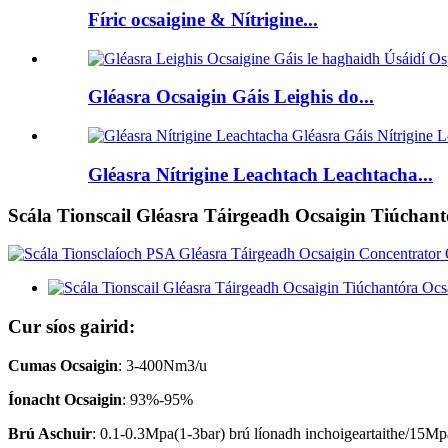
Fíric ocsaigine & Nítrigine...
Gléasra Ocsaigin Gáis Leighis do...
Gléasra Nítrigine Leachtach Leachtacha...
Scála Tionscail Gléasra Táirgeadh Ocsaigin Tiúchant
Cur síos gairid:
Cumas Ocsaigin
: 3-400Nm3/u
Íonacht Ocsaigin
: 93%-95%
Brú Aschuir
: 0.1-0.3Mpa(1-3bar) brú líonadh inchoigeartaithe/15Mpa