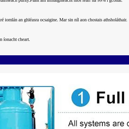
tairiseach purity.Plant am infhaighteacht níos fearr ná 99% i gcónaí.
lré iomlán an ghléasra ocsaigine. Mar sin níl aon chostais athsholáthair.
an íonacht cheart.