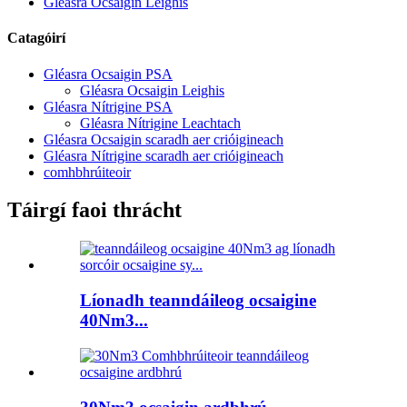
Gléasra Ocsaigin Leighis
Catagóirí
Gléasra Ocsaigin PSA
Gléasra Ocsaigin Leighis
Gléasra Nítrigine PSA
Gléasra Nítrigine Leachtach
Gléasra Ocsaigin scaradh aer crióigineach
Gléasra Nítrigine scaradh aer crióigineach
comhbhrúiteoir
Táirgí faoi thrácht
Líonadh teanndáileog ocsaigine
40Nm3...