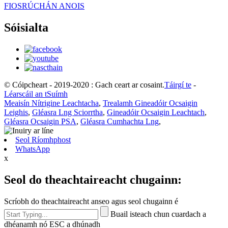
FIOSRÚCHÁN ANOIS
Sóisialta
© Cóipcheart - 2019-2020 : Gach ceart ar cosaint.
Táirgí te
-
Léarscáil an tSuímh
Meaisín Nítrigine Leachtacha
,
Trealamh Gineadóir Ocsaigin
Leighis
,
Gléasra Lng Sciorrtha
,
Gineadóir Ocsaigin Leachtach
,
Gléasra Ocsaigin PSA
,
Gléasra Cumhachta Lng
,
Seol Ríomhphost
WhatsApp
x
Seol do theachtaireacht chugainn:
Scríobh do theachtaireacht anseo agus seol chugainn é
Buail isteach chun cuardach a
dhéanamh nó ESC a dhúnadh