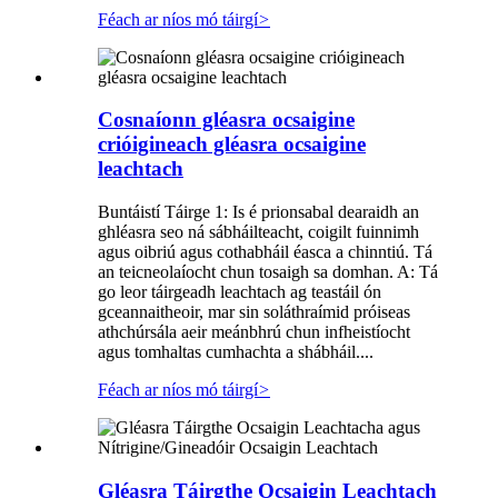
Féach ar níos mó táirgí
>
Cosnaíonn gléasra ocsaigine
crióigineach gléasra ocsaigine
leachtach
Buntáistí Táirge 1: Is é prionsabal dearaidh an
ghléasra seo ná sábháilteacht, coigilt fuinnimh
agus oibriú agus cothabháil éasca a chinntiú. Tá
an teicneolaíocht chun tosaigh sa domhan. A: Tá
go leor táirgeadh leachtach ag teastáil ón
gceannaitheoir, mar sin soláthraímid próiseas
athchúrsála aeir meánbhrú chun infheistíocht
agus tomhaltas cumhachta a shábháil....
Féach ar níos mó táirgí
>
Gléasra Táirgthe Ocsaigin Leachtach