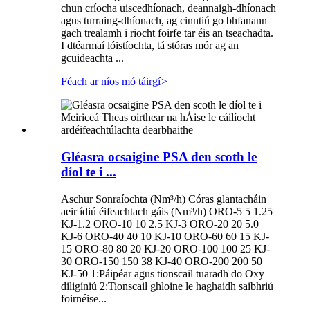
chun críocha uiscedhíonach, deannaigh-dhíonach
agus turraing-dhíonach, ag cinntiú go bhfanann
gach trealamh i riocht foirfe tar éis an tseachadta.
I dtéarmaí lóistíochta, tá stóras mór ag an
gcuideachta ...
Féach ar níos mó táirgí
>
Gléasra ocsaigine PSA den scoth le
díol te i ...
Aschur Sonraíochta (Nm³/h) Córas glantacháin
aeir ídiú éifeachtach gáis (Nm³/h) ORO-5 5 1.25
KJ-1.2 ORO-10 10 2.5 KJ-3 ORO-20 20 5.0
KJ-6 ORO-40 40 10 KJ-10 ORO-60 60 15 KJ-
15 ORO-80 80 20 KJ-20 ORO-100 100 25 KJ-
30 ORO-150 150 38 KJ-40 ORO-200 200 50
KJ-50 1:Páipéar agus tionscail tuaradh do Oxy
diligíniú 2:Tionscail ghloine le haghaidh saibhriú
foirnéise...