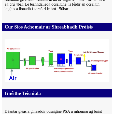
ag brú 4bar. Le teanndáileog ocsaigine, is féidir an ocsaigin
leighis a líonadh i sorcóirí le brú 150bar.
Cur Síos Achomair ar Shreabhadh Próisis
Gnéithe Teicniúla
Déantar gléasra gineadóir ocsaigine PSA a mhonarú ag baint