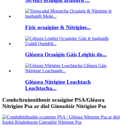
30Nm3 ocsaigin ardbhrú ...
Fíric ocsaigine & Nítrigine...
Gléasra Ocsaigin Gáis Leighis do...
Gléasra Nítrigine Leachtach
Leachtacha...
Comhchruinnitheoir ocsaigine PSA/Gléasra
Nítrigine Psa ar díol Gineadóir Nítrigine Psa