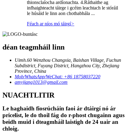
thionsclaíocha ardíonachta. 4.Ráthaithe ag
infhaighteacht táirge i gcéim leachtach le stóráil
le húsáid le linn aon chothabhála ...
Féach ar níos mó táirgí
>
déan teagmháil linn
Uimh.60 Wenzhou Changxia, Baishan Village, Fuchun
Subdistrict, Fuyang District, Hangzhou City, Zhejiang
Province, China
Mob/WhatsApp/WeChat: +86 18758037220
amyjiang1013@gmail.com
NUACHTLITIR
Le haghaidh fiosrúcháin faoi ár dtáirgí nó ár
pricelist, le do thoil fág do r-phost chugainn agus
beidh muid i dteagmháil laistigh de 24 uair an
chloig.