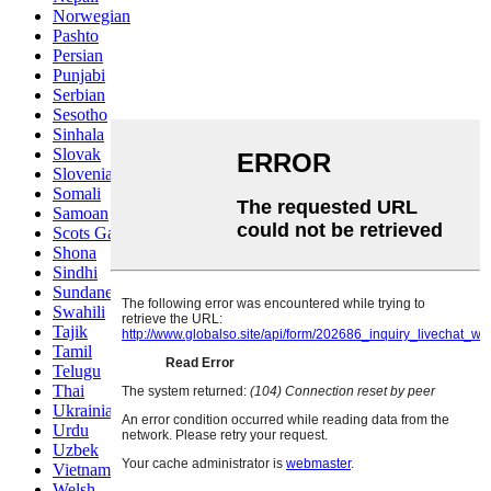
Norwegian
Pashto
Persian
Punjabi
Serbian
Sesotho
Sinhala
Slovak
Slovenian
Somali
Samoan
Scots Gaelic
Shona
Sindhi
Sundanese
Swahili
Tajik
Tamil
Telugu
Thai
Ukrainian
Urdu
Uzbek
Vietnamese
Welsh