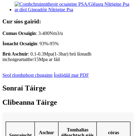
Cur síos gairid:
Cumas Ocsaigin
: 3-400Nm3/u
Íonacht Ocsaigin
: 93%-95%
Brú Aschuir
: 0.1-0.3Mpa(1-3bar) brú líonadh
inchoigeartaithe/15Mpa ar fáil
Seol ríomhphost chugainn
Íoslódáil mar PDF
Sonraí Táirge
Clibeanna Táirge
Tomhaltas
Aschur
córas
Sonraíocht
éifeachtach gáis