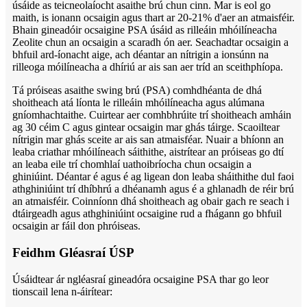
úsáide as teicneolaíocht asaithe brú chun cinn. Mar is eol go
maith, is ionann ocsaigin agus thart ar 20-21% d'aer an atmaisféir.
Bhain gineadóir ocsaigine PSA úsáid as rilleáin mhóilíneacha
Zeolite chun an ocsaigin a scaradh ón aer. Seachadtar ocsaigin a
bhfuil ard-íonacht aige, ach déantar an nítrigin a ionsúnn na
rilleoga móilíneacha a dhíriú ar ais san aer tríd an sceithphíopa.
Tá próiseas asaithe swing brú (PSA) comhdhéanta de dhá
shoitheach atá líonta le rilleáin mhóilíneacha agus alúmana
gníomhachtaithe. Cuirtear aer comhbhrúite trí shoitheach amháin
ag 30 céim C agus gintear ocsaigin mar ghás táirge. Scaoiltear
nítrigin mar ghás sceite ar ais san atmaisféar. Nuair a bhíonn an
leaba criathar mhóilíneach sáithithe, aistrítear an próiseas go dtí
an leaba eile trí chomhlaí uathoibríocha chun ocsaigin a
ghiniúint. Déantar é agus é ag ligean don leaba sháithithe dul faoi
athghiniúint trí dhíbhrú a dhéanamh agus é a ghlanadh de réir brú
an atmaisféir. Coinníonn dhá shoitheach ag obair gach re seach i
dtáirgeadh agus athghiniúint ocsaigine rud a fhágann go bhfuil
ocsaigin ar fáil don phróiseas.
Feidhm Gléasraí ÚSP
Úsáidtear ár ngléasraí gineadóra ocsaigine PSA thar go leor
tionscail lena n-áirítear: