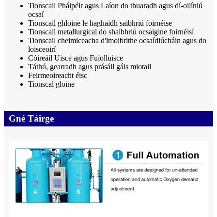
Tionscail Pháipéir agus Laíon do thuaradh agus dí-oilíniú
ocsaí
Tionscail ghloine le haghaidh saibhriú foirnéise
Tionscail metallurgical do shaibhriú ocsaigine foirnéisí
Tionscail cheimiceacha d'imoibrithe ocsaídiúcháin agus do
loisceoirí
Cóireáil Uisce agus Fuíolluisce
Táthú, gearradh agus prásáil gáis miotail
Feirmeoireacht éisc
Tionscal gloine
Gné Táirge