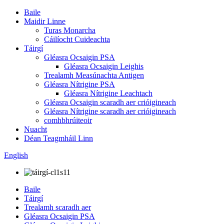
Baile
Maidir Linne
Turas Monarcha
Cáilíocht Cuideachta
Táirgí
Gléasra Ocsaigin PSA
Gléasra Ocsaigin Leighis
Trealamh Measúnachta Antigen
Gléasra Nítrigine PSA
Gléasra Nítrigine Leachtach
Gléasra Ocsaigin scaradh aer crióigineach
Gléasra Nítrigine scaradh aer crióigineach
comhbhrúiteoir
Nuacht
Déan Teagmháil Linn
English
Baile
Táirgí
Trealamh scaradh aer
Gléasra Ocsaigin PSA