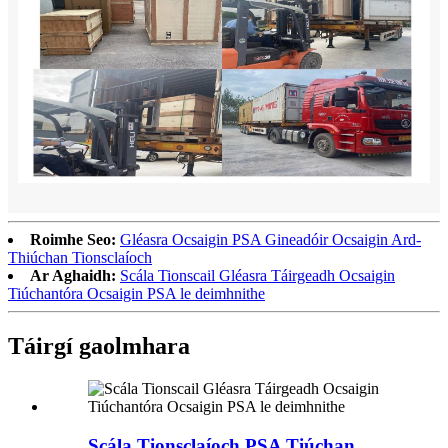
Roimhe Seo:
Gléasra Ocsaigin PSA Gineadóir Ocsaigin Ard-
Thiúchan Tionsclaíoch
Ar Aghaidh:
Scála Tionscail Gléasra Táirgeadh Ocsaigin
Tiúchantóra Ocsaigin PSA le deimhnithe
Táirgí gaolmhara
Scála Tionsclaíoch PSA Tiúchan