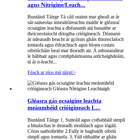
agus Nítrigine/Leach...
Buntáistí Táirge Tá cáil orainn mar gheall ar ár
sár-saineolas innealtóireachta maidir le gléasraí
ocsaigine leachta a dhéanamh atá bunaithe ar
theicneolaíocht driogtha crióigineach. Déanann
ár ndearadh beacht ár gcórais gháis thionsclaíoch
iontaofa agus éifeachtach agus bíonn costais
oibriúcháin íseal mar thoradh air. Á mhonaraítear
le hábhair agus comhpháirteanna ardchaighdeáin,
tá ár n-leacht...
Féach ar níos mó táirgí
>
Gléasra gás ocsaigine leachta
meánmhéid crióigineach L...
Buntáistí Táirge 1. Suiteáil agus cothabháil simplí
a bhuíochas le dearadh modúlach agus tógáil.
Córas uathoibrithe 2.Fully le haghaidh oibriú
simplí agus iontaofa. 3. Fáil ráthaithe ar gháis