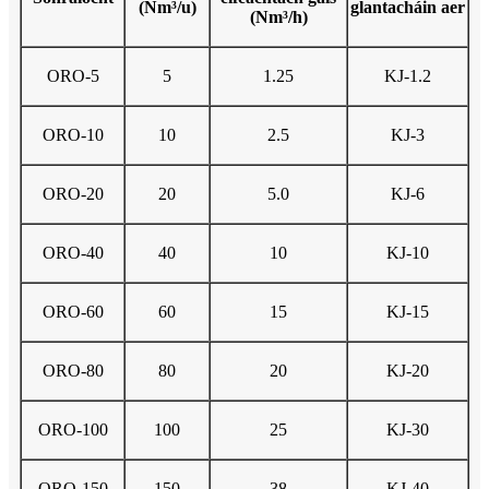
(Nm³/u)
glantacháin aer
(Nm³/h)
ORO-5
5
1.25
KJ-1.2
ORO-10
10
2.5
KJ-3
ORO-20
20
5.0
KJ-6
ORO-40
40
10
KJ-10
ORO-60
60
15
KJ-15
ORO-80
80
20
KJ-20
ORO-100
100
25
KJ-30
ORO-150
150
38
KJ-40