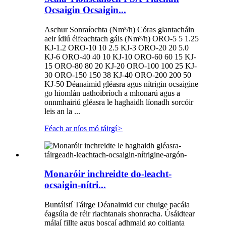
Ocsaigin Ocsaigin...
Aschur Sonraíochta (Nm³/h) Córas glantacháin
aeir ídiú éifeachtach gáis (Nm³/h) ORO-5 5 1.25
KJ-1.2 ORO-10 10 2.5 KJ-3 ORO-20 20 5.0
KJ-6 ORO-40 40 10 KJ-10 ORO-60 60 15 KJ-
15 ORO-80 80 20 KJ-20 ORO-100 100 25 KJ-
30 ORO-150 150 38 KJ-40 ORO-200 200 50
KJ-50 Déanaimid gléasra agus nítrigin ocsaigine
go hiomlán uathoibríoch a mhonarú agus a
onnmhairiú gléasra le haghaidh líonadh sorcóir
leis an la ...
Féach ar níos mó táirgí
>
Monaróir inchreidte do-leacht-
ocsaigin-nítri...
Buntáistí Táirge Déanaimid cur chuige pacála
éagsúla de réir riachtanais shonracha. Úsáidtear
málaí fillte agus boscaí adhmaid go coitianta