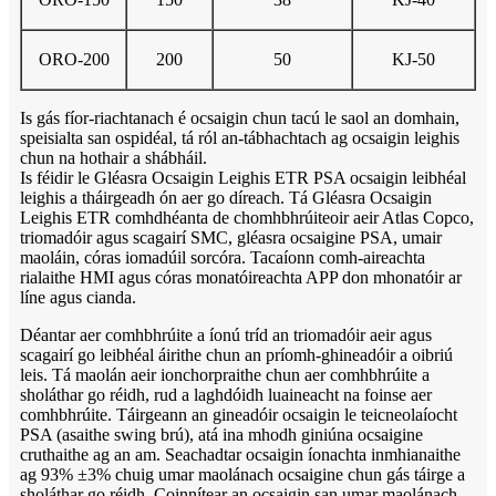
ORO-200
200
50
KJ-50
Is gás fíor-riachtanach é ocsaigin chun tacú le saol an domhain,
speisialta san ospidéal, tá ról an-tábhachtach ag ocsaigin leighis
chun na hothair a shábháil.
Is féidir le Gléasra Ocsaigin Leighis ETR PSA ocsaigin leibhéal
leighis a tháirgeadh ón aer go díreach. Tá Gléasra Ocsaigin
Leighis ETR comhdhéanta de chomhbhrúiteoir aeir Atlas Copco,
triomadóir agus scagairí SMC, gléasra ocsaigine PSA, umair
maoláin, córas iomadúil sorcóra. Tacaíonn comh-aireachta
rialaithe HMI agus córas monatóireachta APP don mhonatóir ar
líne agus cianda.
Déantar aer comhbhrúite a íonú tríd an triomadóir aeir agus
scagairí go leibhéal áirithe chun an príomh-ghineadóir a oibriú
leis. Tá maolán aeir ionchorpraithe chun aer comhbhrúite a
sholáthar go réidh, rud a laghdóidh luaineacht na foinse aer
comhbhrúite. Táirgeann an gineadóir ocsaigin le teicneolaíocht
PSA (asaithe swing brú), atá ina mhodh giniúna ocsaigine
cruthaithe ag an am. Seachadtar ocsaigin íonachta inmhianaithe
ag 93% ±3% chuig umar maolánach ocsaigine chun gás táirge a
sholáthar go réidh. Coinnítear an ocsaigin san umar maolánach