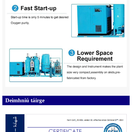
Deimhniú táirge