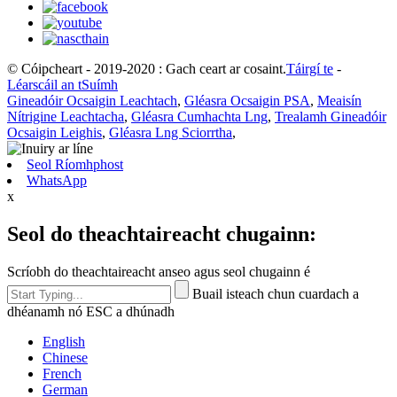
© Cóipcheart - 2019-2020 : Gach ceart ar cosaint.
Táirgí te
-
Léarscáil an tSuímh
Gineadóir Ocsaigin Leachtach
,
Gléasra Ocsaigin PSA
,
Meaisín
Nítrigine Leachtacha
,
Gléasra Cumhachta Lng
,
Trealamh Gineadóir
Ocsaigin Leighis
,
Gléasra Lng Sciorrtha
,
Seol Ríomhphost
WhatsApp
x
Seol do theachtaireacht chugainn:
Scríobh do theachtaireacht anseo agus seol chugainn é
Buail isteach chun cuardach a
dhéanamh nó ESC a dhúnadh
English
Chinese
French
German