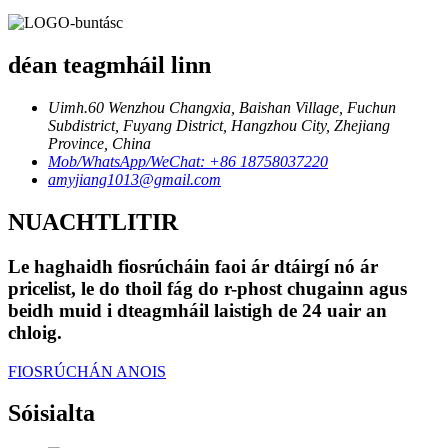
déan teagmháil linn
Uimh.60 Wenzhou Changxia, Baishan Village, Fuchun
Subdistrict, Fuyang District, Hangzhou City, Zhejiang
Province, China
Mob/WhatsApp/WeChat: +86 18758037220
amyjiang1013@gmail.com
NUACHTLITIR
Le haghaidh fiosrúcháin faoi ár dtáirgí nó ár
pricelist, le do thoil fág do r-phost chugainn agus
beidh muid i dteagmháil laistigh de 24 uair an
chloig.
FIOSRÚCHÁN ANOIS
Sóisialta