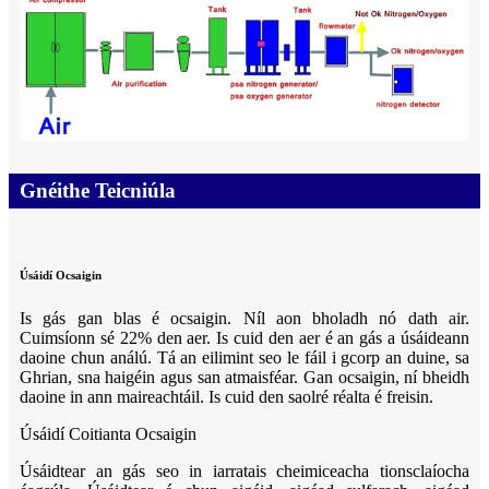
Gnéithe Teicniúla
Úsáidí Ocsaigin
Is gás gan blas é ocsaigin. Níl aon bholadh nó dath air.
Cuimsíonn sé 22% den aer. Is cuid den aer é an gás a úsáideann
daoine chun análú. Tá an eilimint seo le fáil i gcorp an duine, sa
Ghrian, sna haigéin agus san atmaisféar. Gan ocsaigin, ní bheidh
daoine in ann maireachtáil. Is cuid den saolré réalta é freisin.
Úsáidí Coitianta Ocsaigin
Úsáidtear an gás seo in iarratais cheimiceacha tionsclaíocha