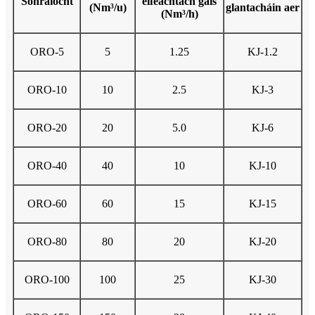
Sonraíocht
éifeachtach gáis
(Nm³/u)
glantacháin aer
(Nm³/h)
ORO-5
5
1.25
KJ-1.2
ORO-10
10
2.5
KJ-3
ORO-20
20
5.0
KJ-6
ORO-40
40
10
KJ-10
ORO-60
60
15
KJ-15
ORO-80
80
20
KJ-20
ORO-100
100
25
KJ-30