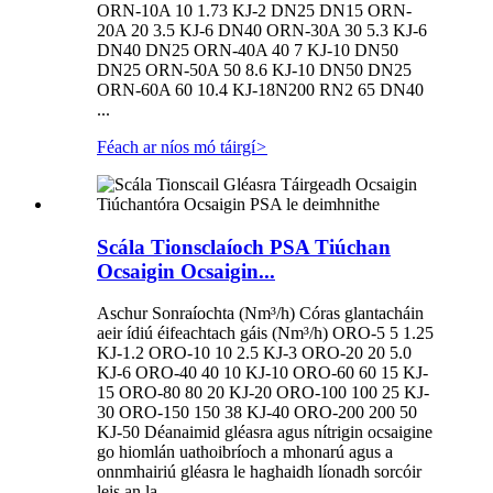
ORN-10A 10 1.73 KJ-2 DN25 DN15 ORN-
20A 20 3.5 KJ-6 DN40 ORN-30A 30 5.3 KJ-6
DN40 DN25 ORN-40A 40 7 KJ-10 DN50
DN25 ORN-50A 50 8.6 KJ-10 DN50 DN25
ORN-60A 60 10.4 KJ-18N200 RN2 65 DN40
...
Féach ar níos mó táirgí
>
Scála Tionsclaíoch PSA Tiúchan
Ocsaigin Ocsaigin...
Aschur Sonraíochta (Nm³/h) Córas glantacháin
aeir ídiú éifeachtach gáis (Nm³/h) ORO-5 5 1.25
KJ-1.2 ORO-10 10 2.5 KJ-3 ORO-20 20 5.0
KJ-6 ORO-40 40 10 KJ-10 ORO-60 60 15 KJ-
15 ORO-80 80 20 KJ-20 ORO-100 100 25 KJ-
30 ORO-150 150 38 KJ-40 ORO-200 200 50
KJ-50 Déanaimid gléasra agus nítrigin ocsaigine
go hiomlán uathoibríoch a mhonarú agus a
onnmhairiú gléasra le haghaidh líonadh sorcóir
leis an la ...