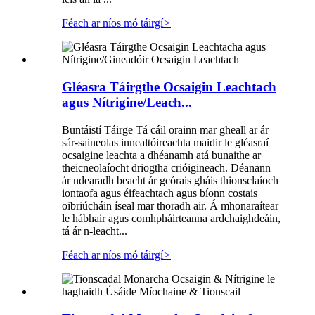
Féach ar níos mó táirgí
>
Gléasra Táirgthe Ocsaigin Leachtach
agus Nítrigine/Leach...
Buntáistí Táirge Tá cáil orainn mar gheall ar ár
sár-saineolas innealtóireachta maidir le gléasraí
ocsaigine leachta a dhéanamh atá bunaithe ar
theicneolaíocht driogtha crióigineach. Déanann
ár ndearadh beacht ár gcórais gháis thionsclaíoch
iontaofa agus éifeachtach agus bíonn costais
oibriúcháin íseal mar thoradh air. Á mhonaraítear
le hábhair agus comhpháirteanna ardchaighdeáin,
tá ár n-leacht...
Féach ar níos mó táirgí
>