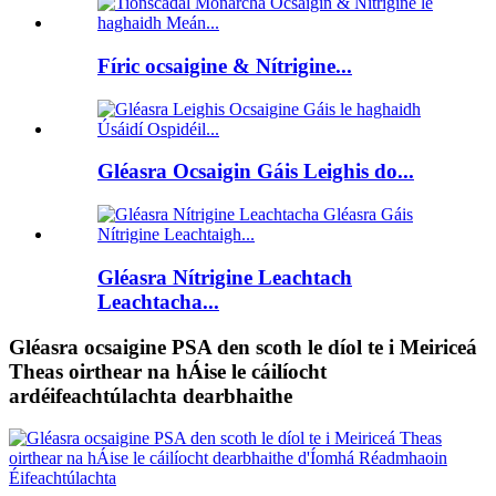
Fíric ocsaigine & Nítrigine...
Gléasra Ocsaigin Gáis Leighis do...
Gléasra Nítrigine Leachtach
Leachtacha...
Gléasra ocsaigine PSA den scoth le díol te i Meiriceá
Theas oirthear na hÁise le cáilíocht
ardéifeachtúlachta dearbhaithe