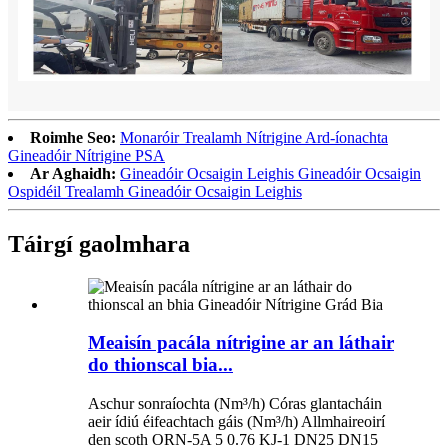
Roimhe Seo:
Monaróir Trealamh Nítrigine Ard-íonachta
Gineadóir Nítrigine PSA
Ar Aghaidh:
Gineadóir Ocsaigin Leighis Gineadóir Ocsaigin
Ospidéil Trealamh Gineadóir Ocsaigin Leighis
Táirgí gaolmhara
Meaisín pacála nítrigine ar an láthair
do thionscal bia...
Aschur sonraíochta (Nm³/h) Córas glantacháin
aeir ídiú éifeachtach gáis (Nm³/h) Allmhaireoirí
den scoth ORN-5A 5 0.76 KJ-1 DN25 DN15