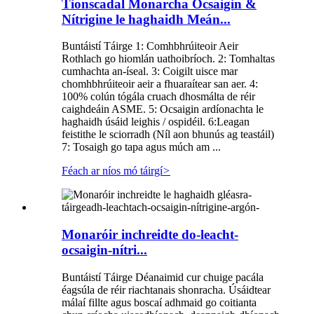
Tionscadal Monarcha Ocsaigin &
Nítrigine le haghaidh Meán...
Buntáistí Táirge 1: Comhbhrúiteoir Aeir
Rothlach go hiomlán uathoibríoch. 2: Tomhaltas
cumhachta an-íseal. 3: Coigilt uisce mar
chomhbhrúiteoir aeir a fhuaraítear san aer. 4:
100% colún tógála cruach dhosmálta de réir
caighdeáin ASME. 5: Ocsaigin ardíonachta le
haghaidh úsáid leighis / ospidéil. 6:Leagan
feistithe le sciorradh (Níl aon bhunús ag teastáil)
7: Tosaigh go tapa agus múch am ...
Féach ar níos mó táirgí
>
Monaróir inchreidte do-leacht-
ocsaigin-nítri...
Buntáistí Táirge Déanaimid cur chuige pacála
éagsúla de réir riachtanais shonracha. Úsáidtear
málaí fillte agus boscaí adhmaid go coitianta