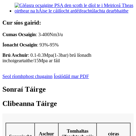
Cur síos gairid:
Cumas Ocsaigin
: 3-400Nm3/u
Íonacht Ocsaigin
: 93%-95%
Brú Aschuir
: 0.1-0.3Mpa(1-3bar) brú líonadh
inchoigeartaithe/15Mpa ar fáil
Seol ríomhphost chugainn
Íoslódáil mar PDF
Sonraí Táirge
Clibeanna Táirge
Tomhaltas
Aschur
córas