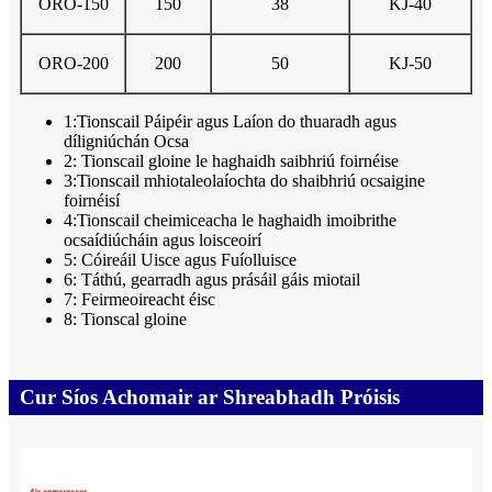
ORO-150
150
38
KJ-40
ORO-200
200
50
KJ-50
1:Tionscail Páipéir agus Laíon do thuaradh agus
díligniúchán Ocsa
2: Tionscail gloine le haghaidh saibhriú foirnéise
3:Tionscail mhiotaleolaíochta do shaibhriú ocsaigine
foirnéisí
4:Tionscail cheimiceacha le haghaidh imoibrithe
ocsaídiúcháin agus loisceoirí
5: Cóireáil Uisce agus Fuíolluisce
6: Táthú, gearradh agus prásáil gáis miotail
7: Feirmeoireacht éisc
8: Tionscal gloine
Cur Síos Achomair ar Shreabhadh Próisis