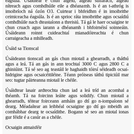
éagsúla. Úsáidtear é chun aigéid, aigéad sulfarach, aigéad
nítreach agus comhdhúile eile a dhéanamh. Is é an t-athróg is
imoibríoch ná ózón O3. Cuirtear i bhfeidhm é in imoibrithe
ceimiceacha éagsúla. Is é an sprioc ráta imoibrithe agus ocsaídiú
comhdhúile nach dteastaíonn a threisiú. Tá gá le haer ocsaigine te
chun cruach agus iarann ​​a dhéanamh i bhfoirnéisí soinneáin.
Úsáideann roinnt cuideachtaí mianadóireachta é chun
carraigeacha a mhilleadh.
Úsáid sa Tionscal
Úsáideann tionscail an gás chun miotail a ghearradh, a tháthú
agus a leá. Tá an gás in ann teochtaí 3000 C agus 2800 C a
ghiniúint. Tá sé seo ag teastáil le haghaidh tóirsí séideadh ocsai-
hidrigine agus ocsaicéitiléine. Téann próiseas táthú tipiciúil mar
seo: tugtar páirteanna miotail le chéile.
Úsáidtear lasair ardteochta chun iad a leá tríd an acomhal a
théamh. Tá na foircinn leáite agus solidify. Chun miotail a
ghearradh, téitear foirceann amháin go dtí go n-iompaíonn sé
dearg. Méadaítear an leibhéal ocsaigine go dtí go mbeidh an
comhábhar dearg te ocsaídithe. Bogann sé seo an miotal ionas
gur féidir é a casúr as a chéile.
Ocsaigin atmaisféir