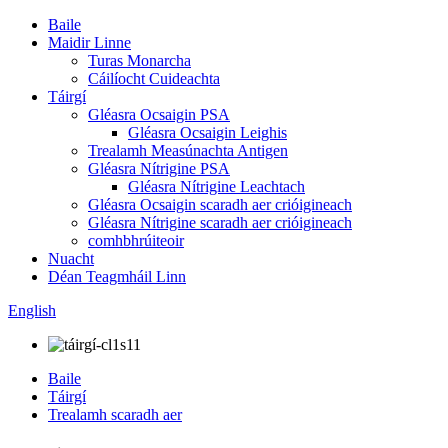
Baile
Maidir Linne
Turas Monarcha
Cáilíocht Cuideachta
Táirgí
Gléasra Ocsaigin PSA
Gléasra Ocsaigin Leighis
Trealamh Measúnachta Antigen
Gléasra Nítrigine PSA
Gléasra Nítrigine Leachtach
Gléasra Ocsaigin scaradh aer crióigineach
Gléasra Nítrigine scaradh aer crióigineach
comhbhrúiteoir
Nuacht
Déan Teagmháil Linn
English
Baile
Táirgí
Trealamh scaradh aer