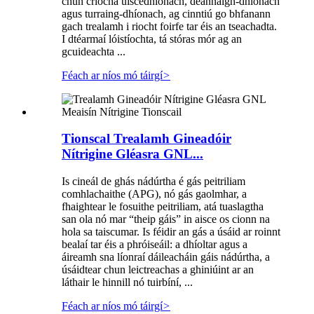
chun críocha uiscedhíonach, deannaigh-dhíonach
agus turraing-dhíonach, ag cinntiú go bhfanann
gach trealamh i riocht foirfe tar éis an tseachadta.
I dtéarmaí lóistíochta, tá stóras mór ag an
gcuideachta ...
Féach ar níos mó táirgí
>
Tionscal Trealamh Gineadóir
Nítrigine Gléasra GNL...
Is cineál de ghás nádúrtha é gás peitriliam
comhlachaithe (APG), nó gás gaolmhar, a
fhaightear le fosuithe peitriliam, atá tuaslagtha
san ola nó mar “theip gáis” in aisce os cionn na
hola sa taiscumar. Is féidir an gás a úsáid ar roinnt
bealaí tar éis a phróiseáil: a dhíoltar agus a
áireamh sna líonraí dáileacháin gáis nádúrtha, a
úsáidtear chun leictreachas a ghiniúint ar an
láthair le hinnill nó tuirbíní, ...
Féach ar níos mó táirgí
>