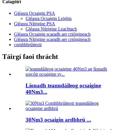
Catagóirí
Gléasra Ocsaigin PSA
Gléasra Ocsaigin Leighis
Gléasra Nítrigine PSA
Gléasra Nítrigine Leachtach
Gléasra Ocsaigin scaradh aer crióigineach
Gléasra Nítrigine scaradh aer crióigineach
comhbhrúiteoir
Táirgí faoi thrácht
Líonadh teanndáileog ocsaigine
40Nm3...
30Nm3 ocsaigin ardbhrú ...