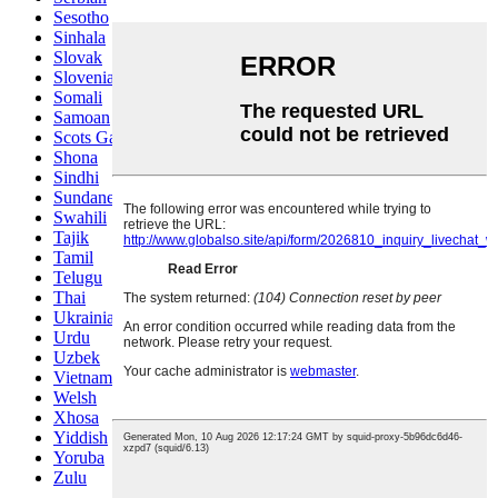
Sesotho
Sinhala
Slovak
Slovenian
Somali
Samoan
Scots Gaelic
Shona
Sindhi
Sundanese
Swahili
Tajik
Tamil
Telugu
Thai
Ukrainian
Urdu
Uzbek
Vietnamese
Welsh
Xhosa
Yiddish
Yoruba
Zulu