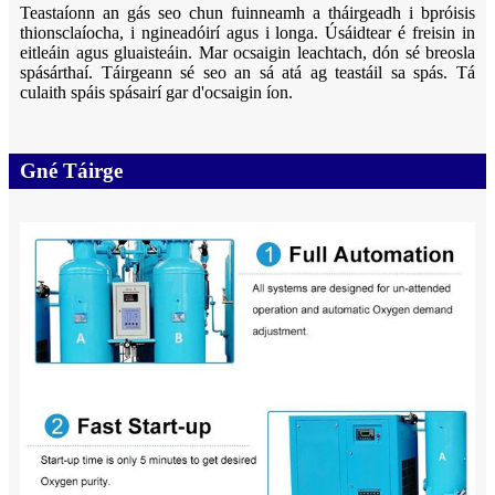
Teastaíonn an gás seo chun fuinneamh a tháirgeadh i bpróisis
thionsclaíocha, i ngineadóirí agus i longa. Úsáidtear é freisin in
eitleáin agus gluaisteáin. Mar ocsaigin leachtach, dón sé breosla
spásárthaí. Táirgeann sé seo an sá atá ag teastáil sa spás. Tá
culaith spáis spásairí gar d'ocsaigin íon.
Gné Táirge